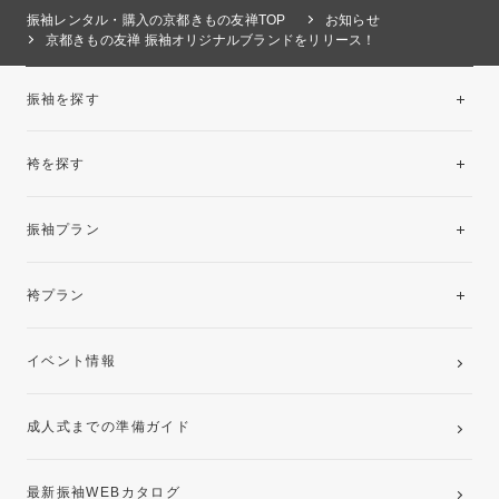
振袖レンタル・購入の京都きもの友禅TOP
お知らせ
京都きもの友禅 振袖オリジナルブランドをリリース！
振袖を探す
袴を探す
振袖レンタルコレクション
振袖プラン
美と品格を纏う特選技法振袖
レンタルプラン
袴プラン
ご購入プラン
卒業袴レンタルプラン
イベント情報
ママ振袖・姉振袖プラン(お持ち込み振袖)
成人式までの準備ガイド
記念写真撮影(前撮り)
最新振袖WEBカタログ