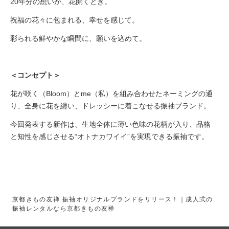
20年分の想いが、花開くとき。
祝福の花々に包まれる、幸せを感じて。
彩られる鮮やかな瞬間に、願いを込めて。
＜コンセプト＞
花が咲く（Bloom）とme（私）を組み合わせたネーミングの通
り、全身に花を纏い、ドレッシーに着こなせる振袖ブランド。
今回発表する新作は、生地全体に薄い色味の花柄が入り、品格
と知性を感じさせる“オトナカワイイ”を実現できる振袖です。
京都きもの友禅 振袖オリジナルブランドをリリース！｜成人式の
振袖レンタルなら京都きもの友禅