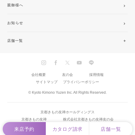
親御様へ
お知らせ
店舗一覧
北海道・東北
関東
会社概要
友の会
採用情報
サイトマップ
プライバシーポリシー
中部・東海
© Kyoto Kimono Yuzen Inc. All Rights Reserved.
近畿
京都きもの友禅ホールディングス
中国・四国
京都きもの友禅
株式会社京都きもの友禅友の会
来店予約
カタログ請求
店舗一覧
九州