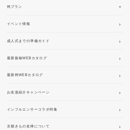
美と品格を纏う特選技法振袖
レンタルプラン
袴プラン
ご購入プラン
卒業袴レンタルプラン
イベント情報
ママ振袖・姉振袖プラン(お持ち込み振袖)
成人式までの準備ガイド
記念写真撮影(前撮り)
最新振袖WEBカタログ
最新袴WEBカタログ
お友達紹介キャンペーン
インフルエンサーコラボ特集
京都きもの友禅について