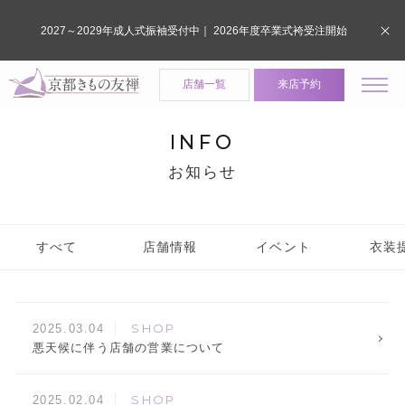
2027～2029年成人式振袖受付中｜ 2026年度卒業式袴受注開始
店舗一覧
来店予約
INFO
お知らせ
すべて
店舗情報
イベント
衣装
SHOP
2025.03.04
悪天候に伴う店舗の営業について
SHOP
2025.02.04