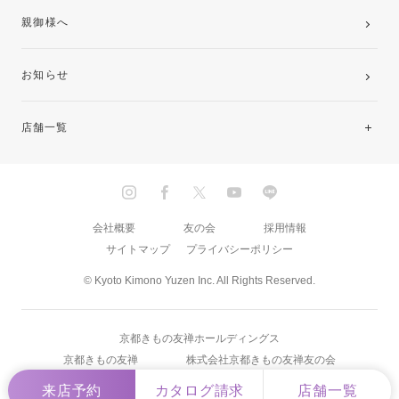
親御様へ
お知らせ
店舗一覧
北海道・東北
関東
会社概要
友の会
採用情報
サイトマップ
プライバシーポリシー
中部・東海
© Kyoto Kimono Yuzen Inc. All Rights Reserved.
近畿
京都きもの友禅ホールディングス
中国・四国
京都きもの友禅
株式会社京都きもの友禅友の会
九州
来店予約
カタログ請求
店舗一覧