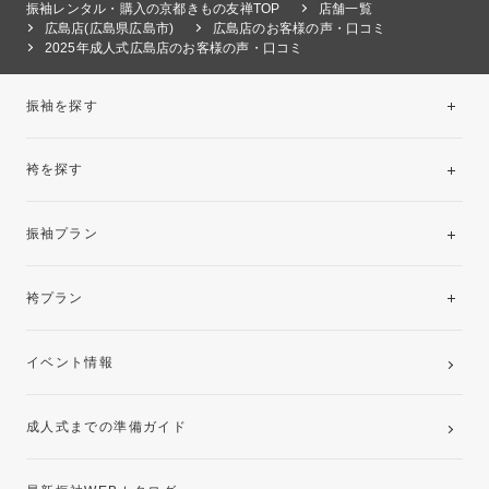
振袖レンタル・購入の京都きもの友禅TOP
店舗一覧
広島店(広島県広島市)
広島店のお客様の声・口コミ
2025年成人式広島店のお客様の声・口コミ
振袖を探す
袴を探す
振袖レンタルコレクション
振袖プラン
美と品格を纏う特選技法振袖
レンタルプラン
袴プラン
ご購入プラン
卒業袴レンタルプラン
イベント情報
ママ振袖・姉振袖プラン(お持ち込み振袖)
成人式までの準備ガイド
記念写真撮影(前撮り)