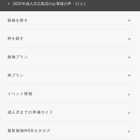
2025年成人式広島店のお客様の声・口コミ
振袖を探す
袴を探す
振袖レンタルコレクション
振袖プラン
美と品格を纏う特選技法振袖
レンタルプラン
袴プラン
ご購入プラン
卒業袴レンタルプラン
イベント情報
ママ振袖・姉振袖プラン(お持ち込み振袖)
成人式までの準備ガイド
記念写真撮影(前撮り)
最新振袖WEBカタログ