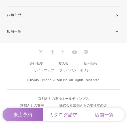
お知らせ
店舗一覧
北海道・東北
関東
会社概要
友の会
採用情報
サイトマップ
プライバシーポリシー
中部・東海
© Kyoto Kimono Yuzen Inc. All Rights Reserved.
近畿
京都きもの友禅ホールディングス
中国・四国
京都きもの友禅
株式会社京都きもの友禅友の会
来店予約
カタログ請求
店舗一覧
九州