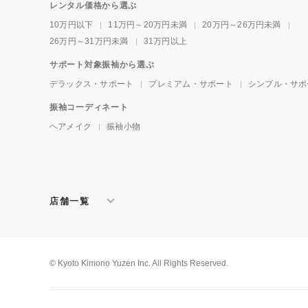
レンタル価格から選ぶ
10万円以下
11万円～20万円未満
20万円～26万円未満
26万円～31万円未満
31万円以上
サポート対象振袖から選ぶ
デラックス・サポート
プレミアム・サポート
シンプル・サポ
振袖コーディネート
ヘアメイク
振袖小物
店舗一覧
北海道・東北
札幌店
盛岡店
郡山店
関東
水戸店
宇都宮店
大宮店
所沢店
© Kyoto Kimono Yuzen Inc. All Rights Reserved.
松戸店
東京本館
新宿店
池袋店
横浜店
川崎店
厚木店