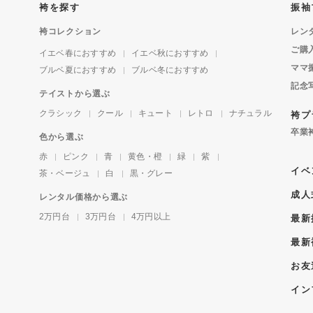
袴を探す
振袖
袴コレクション
レン
ご購
イエベ春におすすめ
イエベ秋におすすめ
ママ
ブルベ夏におすすめ
ブルベ冬におすすめ
記念
テイストから選ぶ
クラシック
クール
キュート
レトロ
ナチュラル
袴プ
卒業
色から選ぶ
赤
ピンク
青
黄色・橙
緑
紫
イベ
茶・ベージュ
白
黒・グレー
成人
レンタル価格から選ぶ
2万円台
3万円台
4万円以上
最新
最新
お友
イン