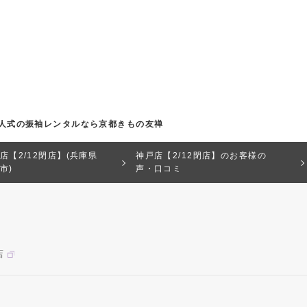
｜成人式の振袖レンタルなら京都きもの友禅
店【2/12閉店】(兵庫県
神戸店【2/12閉店】のお客様の
市)
声・口コミ
店