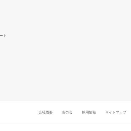
ート
中部・東海
新潟店
金沢店
岡崎店
名古屋
千葉店
船橋店
柏店
会社概要
友の会
採用情報
サイトマップ
近畿
町田店
立川店
八王子店
大阪難波店
京
中国・四国
岡山店
広島店
九州
天神店
久留米