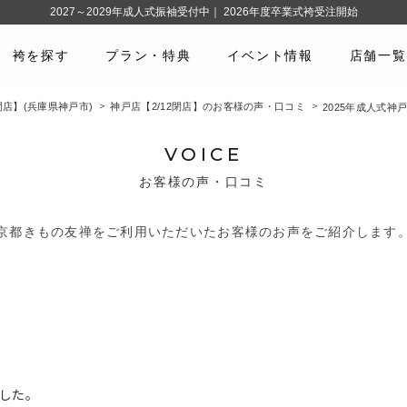
2027～2029年成人式振袖受付中｜ 2026年度卒業式袴受注開始
袴を探す
プラン・特典
イベント情報
店舗一覧
閉店】(兵庫県神戸市)
神戸店【2/12閉店】のお客様の声・口コミ
2025年成人式神
VOICE
お客様の声・口コミ
京都きもの友禅をご利用いただいたお客様のお声をご紹介します
した。