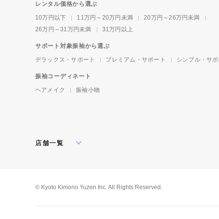
レンタル価格から選ぶ
10万円以下
11万円～20万円未満
20万円～26万円未満
26万円～31万円未満
31万円以上
サポート対象振袖から選ぶ
デラックス・サポート
プレミアム・サポート
シンプル・サポ
振袖コーディネート
ヘアメイク
振袖小物
店舗一覧
北海道・東北
札幌店
盛岡店
郡山店
関東
水戸店
宇都宮店
大宮店
所沢店
© Kyoto Kimono Yuzen Inc. All Rights Reserved.
松戸店
東京本館
新宿店
池袋店
横浜店
川崎店
厚木店