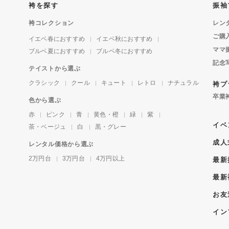
袴を探す
振袖
袴コレクション
レン
ご購
イエベ春におすすめ
イエベ秋におすすめ
ママ
ブルベ夏におすすめ
ブルベ冬におすすめ
記念
テイストから選ぶ
クラシック
クール
キュート
レトロ
ナチュラル
袴プ
卒業
色から選ぶ
赤
ピンク
青
黄色・橙
緑
紫
イベ
茶・ベージュ
白
黒・グレー
成人
レンタル価格から選ぶ
2万円台
3万円台
4万円以上
最新
最新
お友
イン