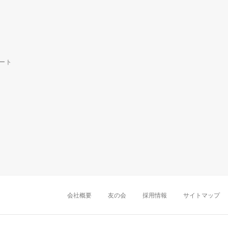
ート
中部・東海
新潟店
金沢店
岡崎店
名古屋
千葉店
船橋店
柏店
会社概要
友の会
採用情報
サイトマップ
近畿
町田店
立川店
八王子店
大阪難波店
京
中国・四国
岡山店
広島店
九州
天神店
久留米