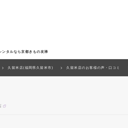
レンタルなら京都きもの友禅
久留米店(福岡県久留米市)
久留米店のお客様の声・口コミ
店