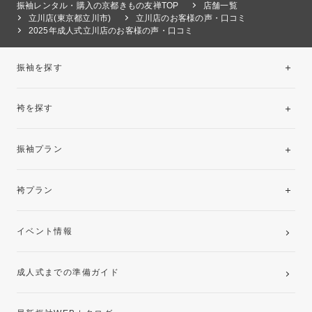
振袖レンタル・購入の京都きもの友禅TOP
店舗一覧
立川店(東京都立川市)
立川店のお客様の声・口コミ
2025年成人式立川店のお客様の声・口コミ
振袖を探す
袴を探す
振袖レンタルコレクション
振袖プラン
美と品格を纏う特選技法振袖
レンタルプラン
袴プラン
ご購入プラン
卒業袴レンタルプラン
イベント情報
ママ振袖・姉振袖プラン(お持ち込み振袖)
成人式までの準備ガイド
記念写真撮影(前撮り)