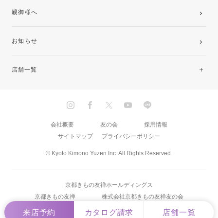
親御様へ
お知らせ
店舗一覧
北海道・東北
関東
会社概要
友の会
採用情報
サイトマップ
プライバシーポリシー
中部・東海
© Kyoto Kimono Yuzen Inc. All Rights Reserved.
近畿
京都きもの友禅ホールディングス
中国・四国
京都きもの友禅
株式会社京都きもの友禅友の会
来店予約
カタログ請求
店舗一覧
九州