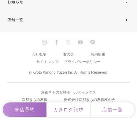
お知らせ
店舗一覧
北海道・東北
関東
会社概要
友の会
採用情報
サイトマップ
プライバシーポリシー
中部・東海
© Kyoto Kimono Yuzen Inc. All Rights Reserved.
近畿
京都きもの友禅ホールディングス
中国・四国
京都きもの友禅
株式会社京都きもの友禅友の会
来店予約
カタログ請求
店舗一覧
九州