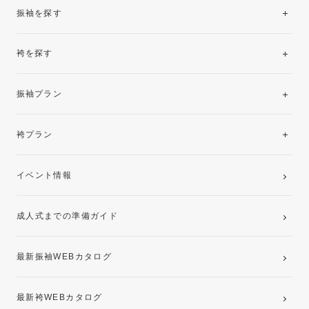
振袖を探す
袴を探す
振袖レンタルコレクション
振袖プラン
美と品格を纏う特選技法振袖
レンタルプラン
袴プラン
ご購入プラン
卒業袴レンタルプラン
イベント情報
ママ振袖・姉振袖プラン(お持ち込み振袖)
成人式までの準備ガイド
記念写真撮影(前撮り)
最新振袖WEBカタログ
最新袴WEBカタログ