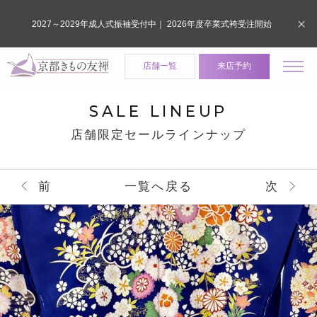
2027～2029年成人式振袖受付中｜ 2026年度卒業式袴受注開始
店舗一覧
来店予約
SALE LINEUP
店舗限定セールラインナップ
前
一覧へ戻る
次