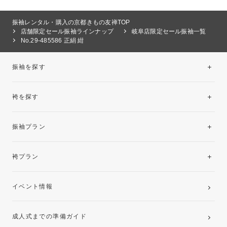
振袖レンタル・購入の京都きもの友禅TOP
店舗限定セール振袖ラインナップ
岐阜店限定セール振袖一覧
No.29-485586 正絹 紺
振袖を探す
袴を探す
振袖レンタルコレクション
振袖プラン
美と品格を纏う特選技法振袖
レンタルプラン
袴プラン
ご購入プラン
卒業袴レンタルプラン
イベント情報
ママ振袖・姉振袖プラン(お持ち込み振袖)
成人式までの準備ガイド
記念写真撮影(前撮り)