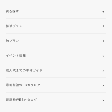
袴を探す
振袖レンタルコレクション
振袖プラン
美と品格を纏う特選技法振袖
レンタルプラン
袴プラン
ご購入プラン
卒業袴レンタルプラン
イベント情報
ママ振袖・姉振袖プラン(お持ち込み振袖)
成人式までの準備ガイド
記念写真撮影(前撮り)
最新振袖WEBカタログ
最新袴WEBカタログ