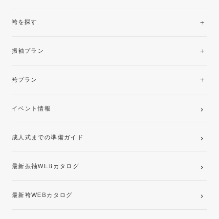
袴を探す
振袖レンタルコレクション
振袖プラン
美と品格を纏う特選技法振袖
レンタルプラン
袴プラン
ご購入プラン
卒業袴レンタルプラン
イベント情報
ママ振袖・姉振袖プラン(お持ち込み振袖)
成人式までの準備ガイド
記念写真撮影(前撮り)
最新振袖WEBカタログ
最新袴WEBカタログ