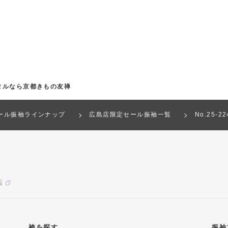
タルなら京都きもの友禅
ール振袖ラインナップ
広島店限定セール振袖一覧
No.25-
店
袴を探す
振袖