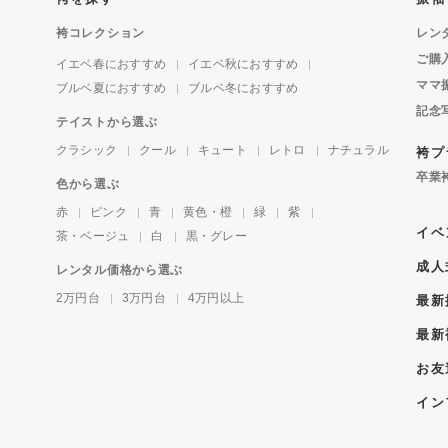
袴コレクション
レン
ご購
イエベ春におすすめ
イエベ秋におすすめ
ママ
ブルベ夏におすすめ
ブルベ冬におすすめ
記念
テイストから選ぶ
クラシック
クール
キュート
レトロ
ナチュラル
袴プ
卒業
色から選ぶ
赤
ピンク
青
黄色・橙
緑
紫
イベ
茶・ベージュ
白
黒・グレー
成人
レンタル価格から選ぶ
2万円台
3万円台
4万円以上
最新
最新
お友
イン