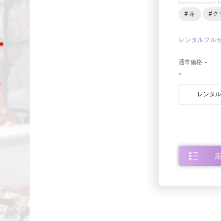
#赤
#ク
レンタルフル
0
通常価格
-
-
レンタ