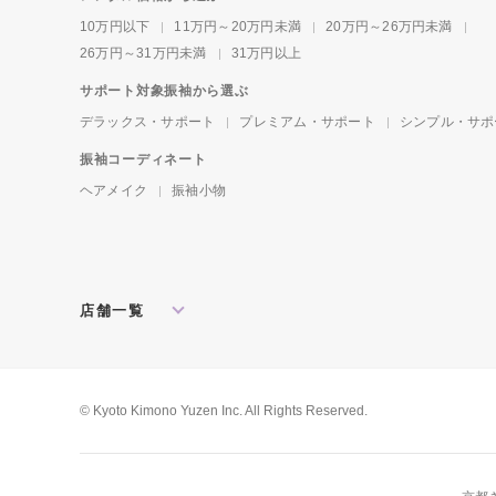
10万円以下
11万円～20万円未満
20万円～26万円未満
26万円～31万円未満
31万円以上
サポート対象振袖から選ぶ
デラックス・サポート
プレミアム・サポート
シンプル・サポ
振袖コーディネート
ヘアメイク
振袖小物
店舗一覧
北海道・東北
札幌店
盛岡店
郡山店
関東
水戸店
宇都宮店
大宮店
所沢店
© Kyoto Kimono Yuzen Inc. All Rights Reserved.
松戸店
東京本館
新宿店
池袋店
横浜店
川崎店
厚木店