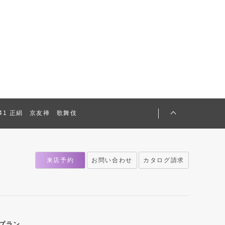
2241 正絹 京友禅 歌舞伎
来店予約
お問い合わせ
カタログ請求
プラン