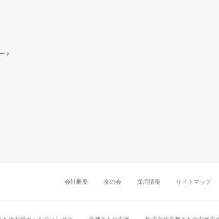
ート
中部・東海
新潟店
金沢店
岡崎店
名古屋
千葉店
船橋店
柏店
会社概要
友の会
採用情報
サイトマップ
近畿
町田店
立川店
八王子店
大阪難波店
京
中国・四国
岡山店
広島店
九州
天神店
久留米