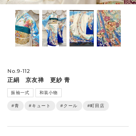
No.9-112
正絹 京友禅 更紗 青
振袖一式
和装小物
#青
#キュート
#クール
#町田店