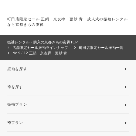
町田店限定セール 正絹 京友禅 更紗 青｜成人式の振袖レンタル
なら京都きもの友禅
振袖レンタル・購入の京都きもの友禅TOP
店舗限定セール振袖ラインナップ
町田店限定セール振袖一覧
No.9-112 正絹 京友禅 更紗 青
振袖を探す
袴を探す
振袖レンタルコレクション
振袖プラン
美と品格を纏う特選技法振袖
レンタルプラン
袴プラン
ご購入プラン