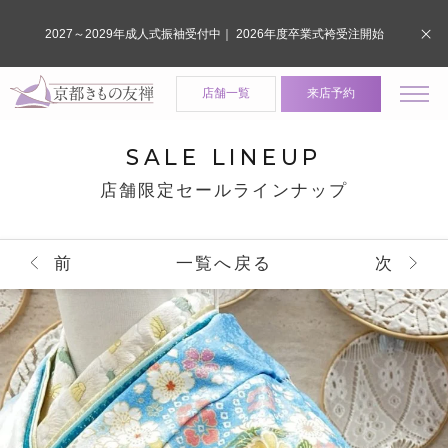
2027～2029年成人式振袖受付中｜ 2026年度卒業式袴受注開始
店舗一覧
来店予約
SALE LINEUP
店舗限定セールラインナップ
前
一覧へ戻る
次