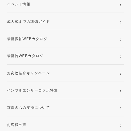
卒業袴レンタルプラン
イベント情報
ママ振袖・姉振袖プラン(お持ち込み振袖)
成人式までの準備ガイド
記念写真撮影(前撮り)
最新振袖WEBカタログ
最新袴WEBカタログ
お友達紹介キャンペーン
インフルエンサーコラボ特集
京都きもの友禅について
お客様の声