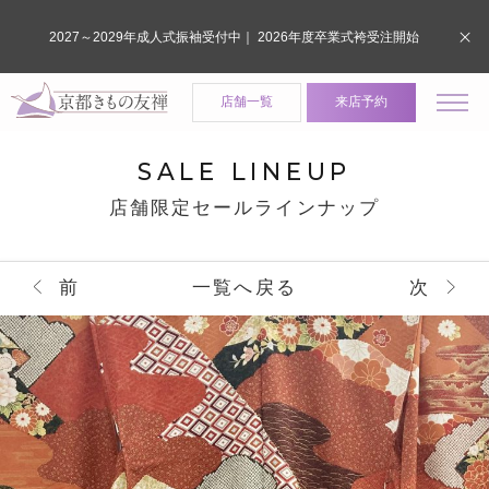
2027～2029年成人式振袖受付中｜ 2026年度卒業式袴受注開始
店舗一覧
来店予約
SALE LINEUP
店舗限定セールラインナップ
前
一覧へ戻る
次