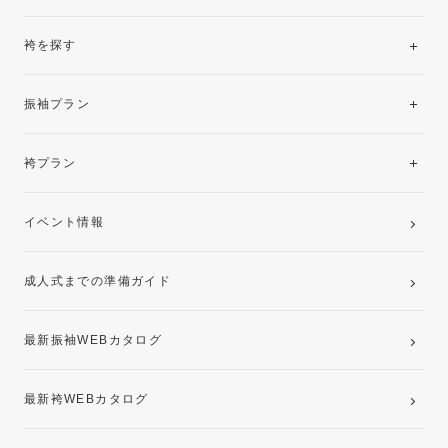
袴を探す
振袖レンタルコレクション
振袖プラン
美と品格を纏う特選技法振袖
レンタルプラン
袴プラン
ご購入プラン
卒業袴レンタルプラン
イベント情報
ママ振袖・姉振袖プラン(お持ち込み振袖)
成人式までの準備ガイド
記念写真撮影(前撮り)
最新振袖WEBカタログ
最新袴WEBカタログ