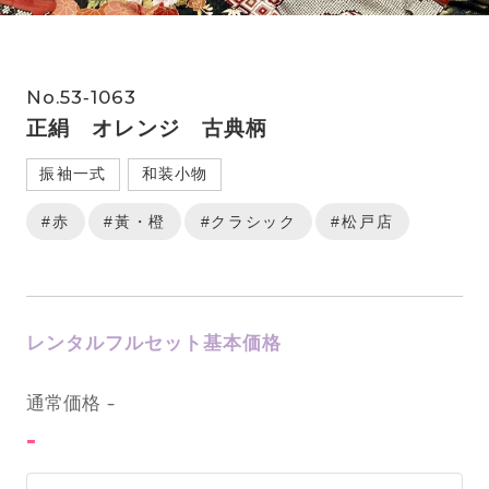
No.53‐1063
正絹 オレンジ 古典柄
振袖一式
和装小物
#赤
#黃・橙
#クラシック
#松戸店
レンタルフルセット基本価格
0
通常価格
-
-