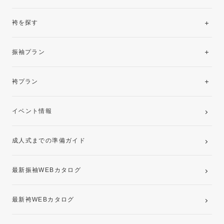
袴を探す
振袖レンタルコレクション
振袖プラン
美と品格を纏う特選技法振袖
レンタルプラン
袴プラン
ご購入プラン
卒業袴レンタルプラン
イベント情報
ママ振袖・姉振袖プラン(お持ち込み振袖)
成人式までの準備ガイド
記念写真撮影(前撮り)
最新振袖WEBカタログ
最新袴WEBカタログ