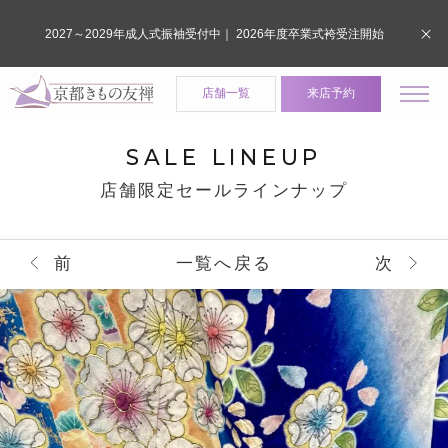
2027～2029年成人式振袖受付中｜ 2026年度卒業式袴受注開始
店舗一覧
来店予約
SALE LINEUP
店舗限定セールラインナップ
前
一覧へ戻る
次