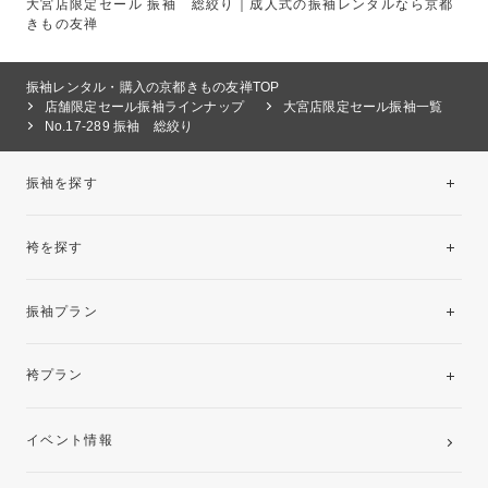
大宮店限定セール 振袖 総絞り｜成人式の振袖レンタルなら京都
きもの友禅
振袖レンタル・購入の京都きもの友禅TOP
店舗限定セール振袖ラインナップ
大宮店限定セール振袖一覧
No.17-289 振袖 総絞り
振袖を探す
袴を探す
振袖レンタルコレクション
振袖プラン
美と品格を纏う特選技法振袖
レンタルプラン
袴プラン
ご購入プラン
卒業袴レンタルプラン
イベント情報
ママ振袖・姉振袖プラン(お持ち込み振袖)