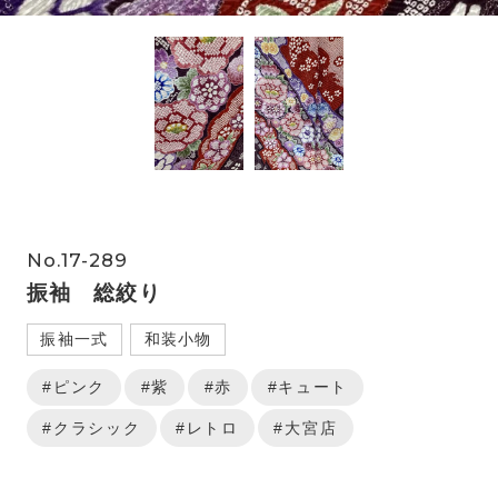
No.17-289
振袖 総絞り
振袖一式
和装小物
#ピンク
#紫
#赤
#キュート
#クラシック
#レトロ
#大宮店