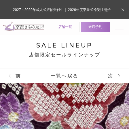
2027～2029年成人式振袖受付中｜ 2026年度卒業式袴受注開始
店舗一覧
来店予約
SALE LINEUP
店舗限定セールラインナップ
前
一覧へ戻る
次