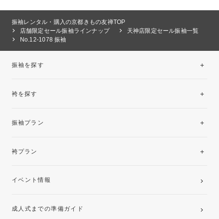
振袖レンタル・購入の京都きもの友禅TOP
店舗限定セール振袖ラインナップ
天神店限定セール振袖一覧
No.12-1078 振袖
振袖を探す
袴を探す
振袖レンタルコレクション
振袖プラン
美と品格を纏う特選技法振袖
レンタルプラン
袴プラン
ご購入プラン
卒業袴レンタルプラン
イベント情報
ママ振袖・姉振袖プラン(お持ち込み振袖)
成人式までの準備ガイド
記念写真撮影(前撮り)