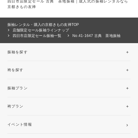
四日市店限定セール 古典 茶地振袖｜成人式の振袖レンタルなら
京都きもの友禅
振袖レンタル・購入の京都きもの友禅TOP
店舗限定セール振袖ラインナップ
四日市店限定セール振袖一覧
No.41-1647 古典 茶地振袖
振袖を探す
袴を探す
振袖レンタルコレクション
振袖プラン
美と品格を纏う特選技法振袖
レンタルプラン
袴プラン
ご購入プラン
卒業袴レンタルプラン
イベント情報
ママ振袖・姉振袖プラン(お持ち込み振袖)