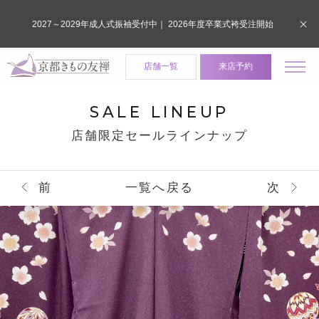
2027～2029年成人式振袖受付中｜ 2026年度卒業式袴受注開始
店舗一覧
来店予約
SALE LINEUP
店舗限定セールラインナップ
前
一覧へ戻る
次