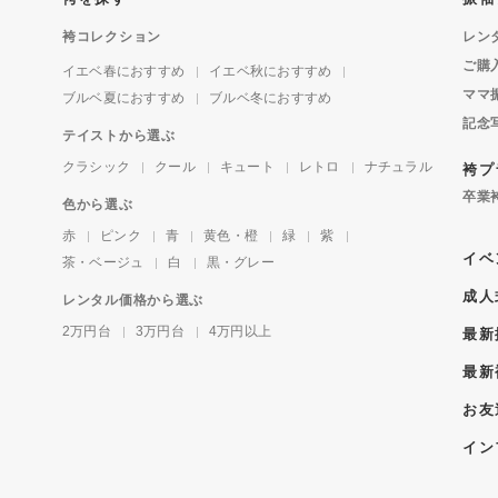
袴コレクション
レン
ご購
イエベ春におすすめ
イエベ秋におすすめ
ママ
ブルベ夏におすすめ
ブルベ冬におすすめ
記念
テイストから選ぶ
クラシック
クール
キュート
レトロ
ナチュラル
袴プ
卒業
色から選ぶ
赤
ピンク
青
黄色・橙
緑
紫
イベ
茶・ベージュ
白
黒・グレー
成人
レンタル価格から選ぶ
2万円台
3万円台
4万円以上
最新
最新
お友
イン