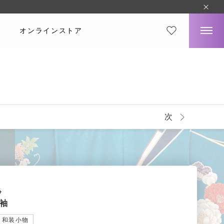
オンラインストア
次
4
袖
和装小物