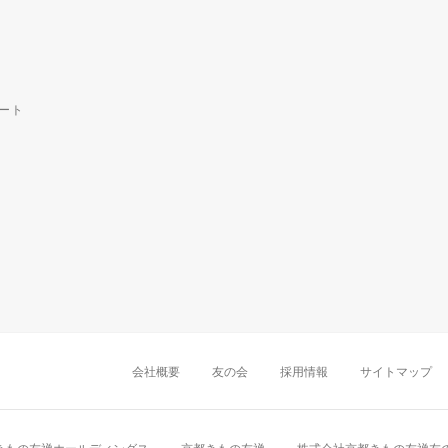
ート
中部・東海
新潟店
金沢店
岡崎店
名古屋
千葉店
船橋店
柏店
会社概要
友の会
採用情報
サイトマップ
近畿
町田店
立川店
八王子店
大阪難波店
京
中国・四国
岡山店
広島店
九州
天神店
久留米