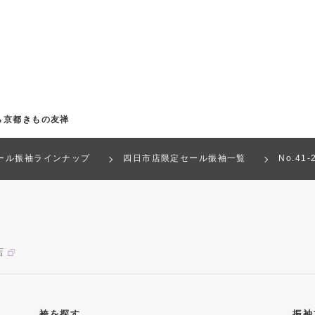
ら京都きもの友禅
ール振袖ラインナップ
四日市店限定セール振袖一覧
No.41
店
袴を探す
振袖