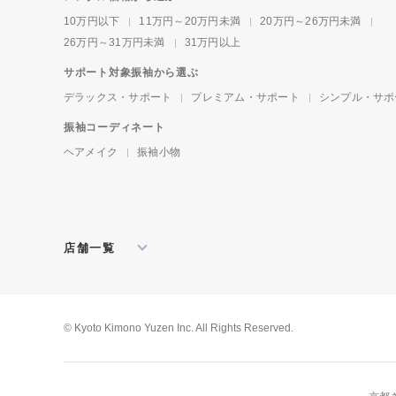
10万円以下
11万円～20万円未満
20万円～26万円未満
26万円～31万円未満
31万円以上
サポート対象振袖から選ぶ
デラックス・サポート
プレミアム・サポート
シンプル・サポ
振袖コーディネート
ヘアメイク
振袖小物
店舗一覧
北海道・東北
札幌店
盛岡店
郡山店
関東
水戸店
宇都宮店
大宮店
所沢店
© Kyoto Kimono Yuzen Inc. All Rights Reserved.
松戸店
東京本館
新宿店
池袋店
横浜店
川崎店
厚木店