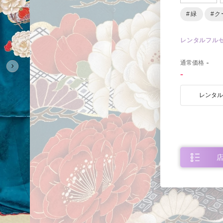
#緑
#ク
レンタルフル
0
通常価格
-
-
レンタ