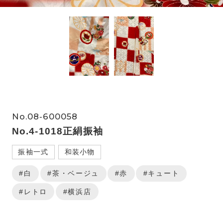
No.08‐600058
No.4-1018正絹振袖
振袖一式
和装小物
#白
#茶・ベージュ
#赤
#キュート
#レトロ
#横浜店