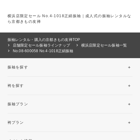
横浜店限定セール No.4-1018正絹振袖｜成人式の振袖レンタルな
ら京都きもの友禅
振袖レンタル・購入の京都きもの友禅TOP
店舗限定セール振袖ラインナップ
横浜店限定セール振袖一覧
No.08‐600058 No.4-1018正絹振袖
振袖を探す
袴を探す
振袖レンタルコレクション
振袖プラン
美と品格を纏う特選技法振袖
レンタルプラン
袴プラン
ご購入プラン
卒業袴レンタルプラン