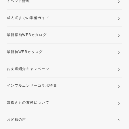
イベント情報
ママ振袖・姉振袖プラン(お持ち込み振袖)
成人式までの準備ガイド
記念写真撮影(前撮り)
最新振袖WEBカタログ
最新袴WEBカタログ
お友達紹介キャンペーン
インフルエンサーコラボ特集
京都きもの友禅について
お客様の声