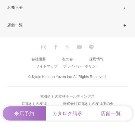
お知らせ
店舗一覧
北海道・東北
関東
会社概要
友の会
採用情報
サイトマップ
プライバシーポリシー
中部・東海
© Kyoto Kimono Yuzen Inc. All Rights Reserved.
近畿
京都きもの友禅ホールディングス
中国・四国
京都きもの友禅
株式会社京都きもの友禅友の会
来店予約
カタログ請求
店舗一覧
九州