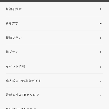
振袖を探す
袴を探す
振袖レンタルコレクション
振袖プラン
美と品格を纏う特選技法振袖
レンタルプラン
袴プラン
ご購入プラン
卒業袴レンタルプラン
イベント情報
ママ振袖・姉振袖プラン(お持ち込み振袖)
成人式までの準備ガイド
記念写真撮影(前撮り)
最新振袖WEBカタログ