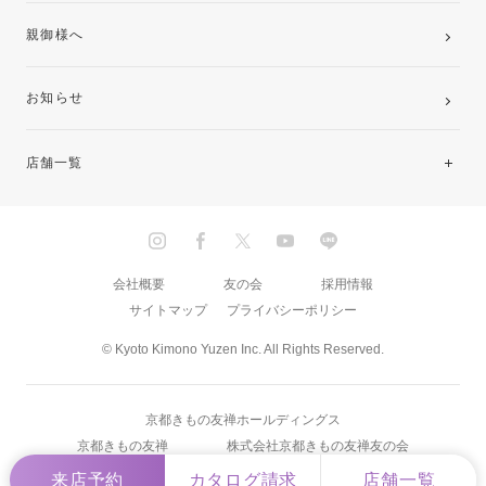
親御様へ
お知らせ
店舗一覧
北海道・東北
関東
会社概要
友の会
採用情報
サイトマップ
プライバシーポリシー
中部・東海
© Kyoto Kimono Yuzen Inc. All Rights Reserved.
近畿
京都きもの友禅ホールディングス
中国・四国
京都きもの友禅
株式会社京都きもの友禅友の会
来店予約
カタログ請求
店舗一覧
九州