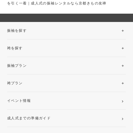
を引く一着｜成人式の振袖レンタルなら京都きもの友禅
振袖を探す
袴を探す
振袖レンタルコレクション
振袖プラン
美と品格を纏う特選技法振袖
レンタルプラン
袴プラン
ご購入プラン
卒業袴レンタルプラン
イベント情報
ママ振袖・姉振袖プラン(お持ち込み振袖)
成人式までの準備ガイド
記念写真撮影(前撮り)