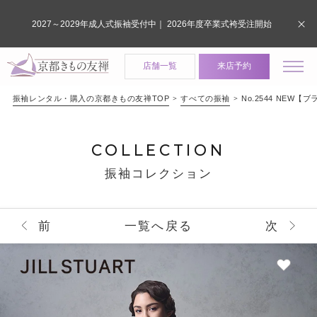
2027～2029年成人式振袖受付中｜ 2026年度卒業式袴受注開始
店舗一覧
来店予約
振袖レンタル・購入の京都きもの友禅TOP
すべての振袖
No.2544 NEW【ブラ
COLLECTION
振袖コレクション
前
一覧へ戻る
次