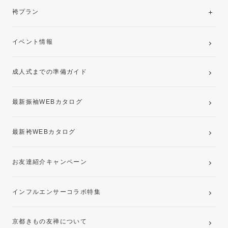
美と品格を纏う特選技法振袖
レンタルプラン
袴プラン
ご購入プラン
卒業袴レンタルプラン
イベント情報
ママ振袖・姉振袖プラン(お持ち込み振袖)
成人式までの準備ガイド
記念写真撮影(前撮り)
最新振袖WEBカタログ
最新袴WEBカタログ
お友達紹介キャンペーン
インフルエンサーコラボ特集
京都きもの友禅について