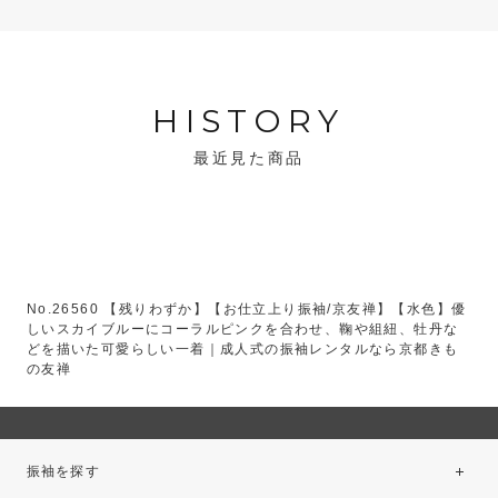
HISTORY
最近見た商品
No.26560 【残りわずか】【お仕立上り振袖/京友禅】【水色】優
しいスカイブルーにコーラルピンクを合わせ、鞠や組紐、牡丹な
どを描いた可愛らしい一着｜成人式の振袖レンタルなら京都きも
の友禅
振袖を探す