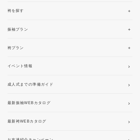
袴を探す
振袖レンタルコレクション
振袖プラン
美と品格を纏う特選技法振袖
レンタルプラン
袴プラン
ご購入プラン
卒業袴レンタルプラン
イベント情報
ママ振袖・姉振袖プラン(お持ち込み振袖)
成人式までの準備ガイド
記念写真撮影(前撮り)
最新振袖WEBカタログ
最新袴WEBカタログ
お友達紹介キャンペーン