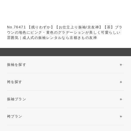
No.76471 【残りわずか】【お仕立上り振袖/京友禅】【茶】ブラ
ウンの地色にピンク・黄色のグラデーションが美しく可愛らしい
雰囲気｜成人式の振袖レンタルなら京都きもの友禅
振袖を探す
袴を探す
振袖レンタルコレクション
振袖プラン
美と品格を纏う特選技法振袖
レンタルプラン
袴プラン
ご購入プラン