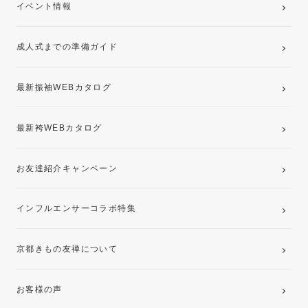
卒業袴レンタルプラン
イベント情報
ママ振袖・姉振袖プラン(お持ち込み振袖)
成人式までの準備ガイド
記念写真撮影(前撮り)
最新振袖WEBカタログ
最新袴WEBカタログ
お友達紹介キャンペーン
インフルエンサーコラボ特集
京都きもの友禅について
お客様の声