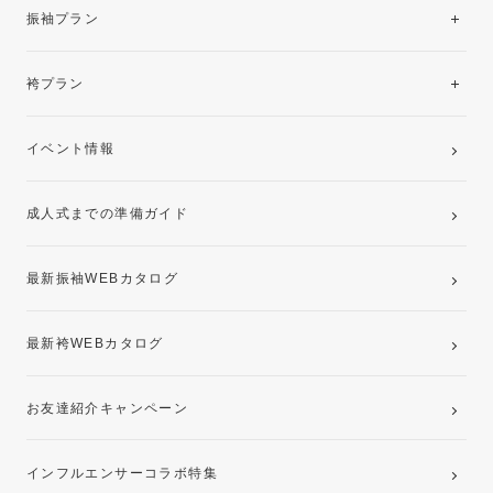
振袖レンタルコレクション
振袖プラン
美と品格を纏う特選技法振袖
レンタルプラン
袴プラン
ご購入プラン
卒業袴レンタルプラン
イベント情報
ママ振袖・姉振袖プラン(お持ち込み振袖)
成人式までの準備ガイド
記念写真撮影(前撮り)
最新振袖WEBカタログ
最新袴WEBカタログ
お友達紹介キャンペーン
インフルエンサーコラボ特集