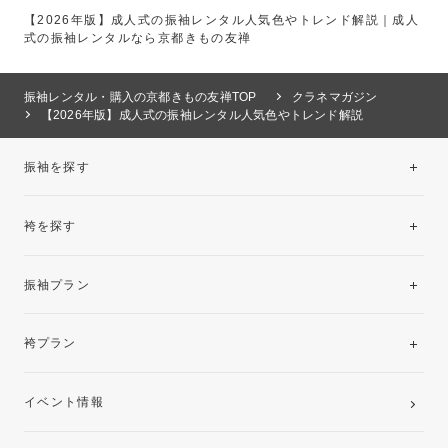
【2026年版】成人式の振袖レンタル人気色やトレンド解説｜成人
式の振袖レンタルなら京都きもの友禅
振袖レンタル・購入の京都きもの友禅TOP
クラネマガジン
【2026年版】成人式の振袖レンタル人気色やトレンド解説
振袖を探す
袴を探す
振袖レンタルコレクション
振袖プラン
美と品格を纏う特選技法振袖
レンタルプラン
袴プラン
ご購入プラン
卒業袴レンタルプラン
イベント情報
ママ振袖・姉振袖プラン(お持ち込み振袖)