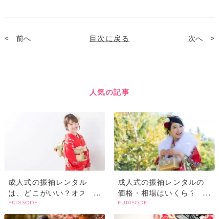
前へ
目次に戻る
次へ
人気の記事
成人式の振袖レンタル
成人式の振袖レンタルの
は、どこがいい？オスス
価格・相場はいくら？レ
FURISODE
FURISODE
メの選び方や探すときの
ンタルでも高い？購入と
ポイント
の違いやメリットは？