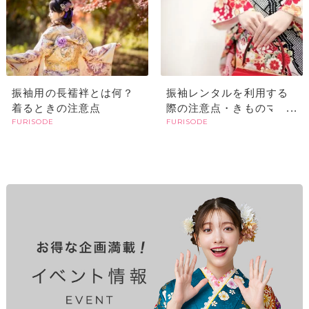
振袖用の長襦袢とは何？
振袖レンタルを利用する
着るときの注意点
際の注意点・きものマナ
FURISODE
FURISODE
ー