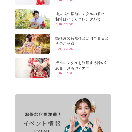
すときのポイント
FURISODE
成人式の振袖レンタルの価格・
相場はいくら？レンタルでも高
い？購入との違いやメリット
FURISODE
は？
振袖用の長襦袢とは何？着ると
きの注意点
FURISODE
振袖レンタルを利用する際の注
意点・きものマナー
FURISODE