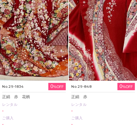
0
0
No.29-1834
No.29-848
%OFF
%OFF
正絹 赤 花柄
正絹 赤
レンタル
レンタル
-
-
ご購入
ご購入
-
-