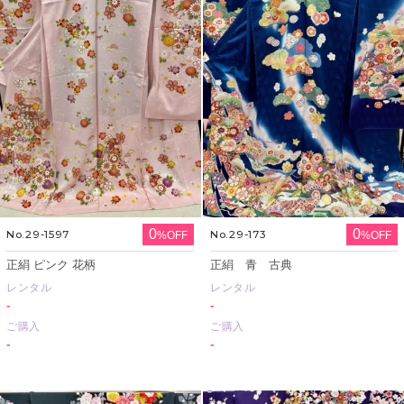
0
0
No.29-1597
No.29-173
%OFF
%OFF
正絹 ピンク 花柄
正絹 青 古典
レンタル
レンタル
-
-
ご購入
ご購入
-
-