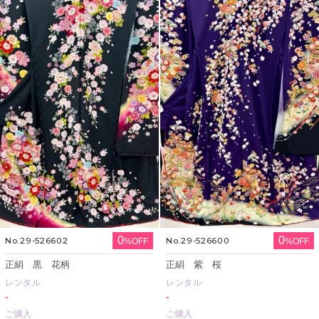
0
0
No.29-526602
No.29-526600
%OFF
%OFF
正絹 黒 花柄
正絹 紫 桜
レンタル
レンタル
-
-
ご購入
ご購入