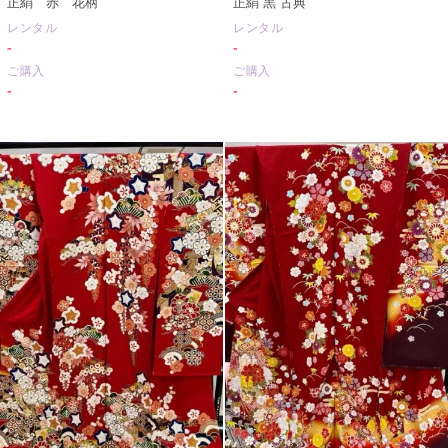
正絹 赤 花柄
正絹 黒 古典
レンタル
レンタル
-
-
ご購入
ご購入
-
-