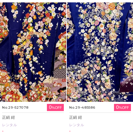
0
0
No.29-527078
No.29-485586
%OFF
%OFF
正絹 紺
正絹 紺
レンタル
レンタル
-
-