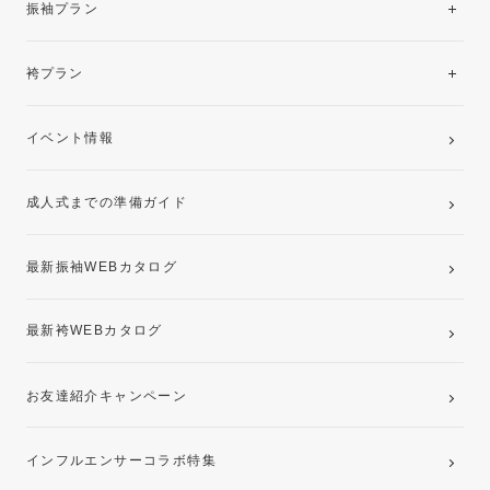
振袖プラン
美と品格を纏う特選技法振袖
レンタルプラン
袴プラン
ご購入プラン
卒業袴レンタルプラン
イベント情報
ママ振袖・姉振袖プラン(お持ち込み振袖)
成人式までの準備ガイド
記念写真撮影(前撮り)
最新振袖WEBカタログ
最新袴WEBカタログ
お友達紹介キャンペーン
インフルエンサーコラボ特集