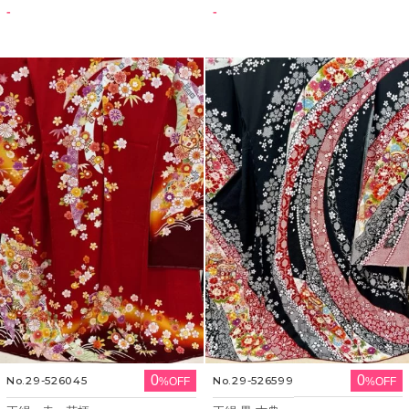
-
-
0
0
No.29-526045
No.29-526599
%OFF
%OFF