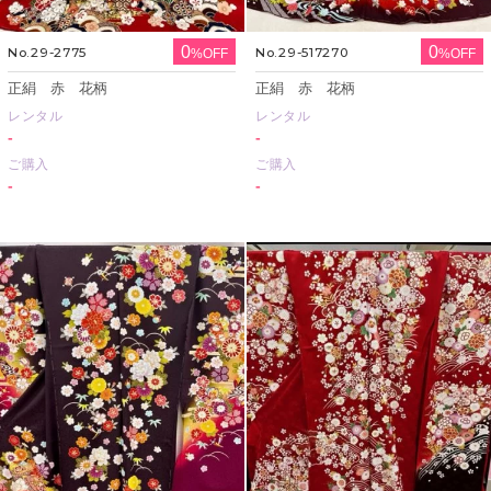
0
0
No.29-2775
No.29-517270
%OFF
%OFF
正絹 赤 花柄
正絹 赤 花柄
レンタル
レンタル
-
-
ご購入
ご購入
-
-