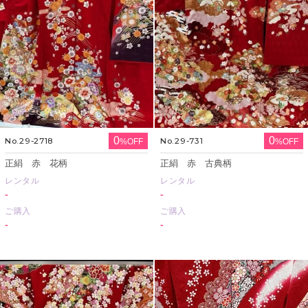
0
0
No.29-2718
No.29-731
%OFF
%OFF
正絹 赤 花柄
正絹 赤 古典柄
レンタル
レンタル
-
-
ご購入
ご購入
-
-