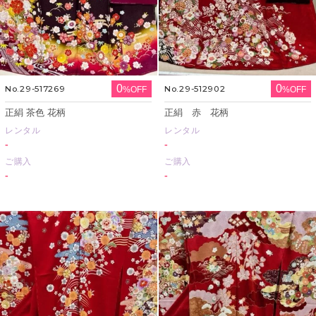
0
0
No.29-517269
No.29-512902
%OFF
%OFF
正絹 茶色 花柄
正絹 赤 花柄
レンタル
レンタル
-
-
ご購入
ご購入
-
-