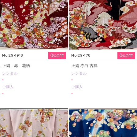
0
0
No.29-1918
No.29-178
%OFF
%OFF
正絹 赤 花柄
正絹 赤白 古典
レンタル
レンタル
-
-
ご購入
ご購入
-
-