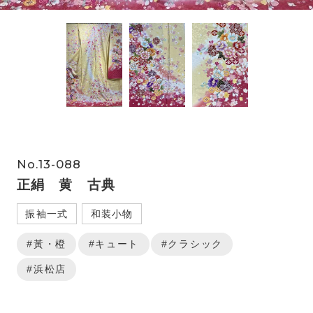
No.13-088
正絹 黄 古典
振袖一式
和装小物
#黃・橙
#キュート
#クラシック
#浜松店