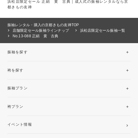
浜松店限定セール 正絹 黄 古典｜成人式の振袖レンタルなら京
都きもの友禅
振袖レンタル・購入の京都きもの友禅TOP
店舗限定セール振袖ラインナップ
浜松店限定セール振袖一覧
No.13-088 正絹 黄 古典
振袖を探す
袴を探す
振袖レンタルコレクション
振袖プラン
美と品格を纏う特選技法振袖
レンタルプラン
袴プラン
ご購入プラン
卒業袴レンタルプラン
イベント情報
ママ振袖・姉振袖プラン(お持ち込み振袖)