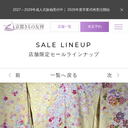
2027～2029年成人式振袖受付中｜ 2026年度卒業式袴受注開始
店舗一覧
来店予約
SALE LINEUP
店舗限定セールラインナップ
前
一覧へ戻る
次