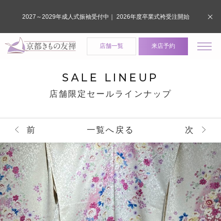
2027～2029年成人式振袖受付中｜ 2026年度卒業式袴受注開始
店舗一覧
来店予約
SALE LINEUP
店舗限定セールラインナップ
前
一覧へ戻る
次