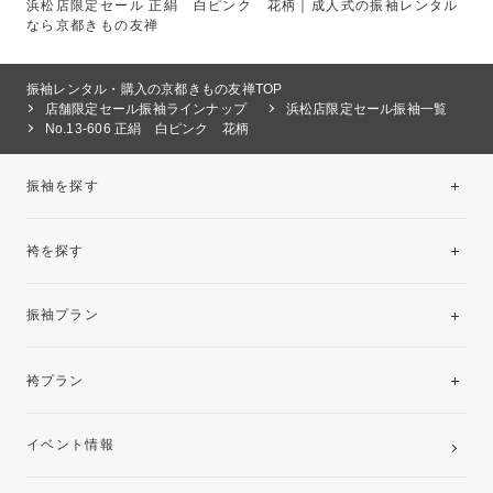
浜松店限定セール 正絹 白ピンク 花柄｜成人式の振袖レンタル
なら京都きもの友禅
振袖レンタル・購入の京都きもの友禅TOP
店舗限定セール振袖ラインナップ
浜松店限定セール振袖一覧
No.13-606 正絹 白ピンク 花柄
振袖を探す
袴を探す
振袖レンタルコレクション
振袖プラン
美と品格を纏う特選技法振袖
レンタルプラン
袴プラン
ご購入プラン
卒業袴レンタルプラン
イベント情報
ママ振袖・姉振袖プラン(お持ち込み振袖)