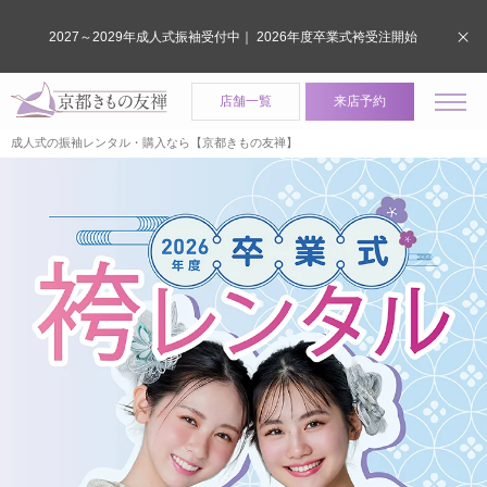
2027～2029年成人式振袖受付中｜ 2026年度卒業式袴受注開始
店舗一覧
来店予約
成人式の振袖レンタル・購入なら【京都きもの友禅】