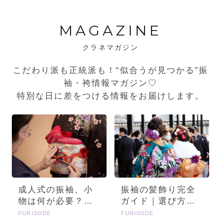
MAGAZINE
クラネマガジン
こだわり派も正統派も！“似合うが見つかる”振
袖・袴情報マガジン♡
特別な日に差をつける情報をお届けします。
成人式の振袖、小
振袖の髪飾り完全
物は何が必要？画
ガイド｜選び方・
像とセットで詳し
種類・トレンドを
FURISODE
FURISODE