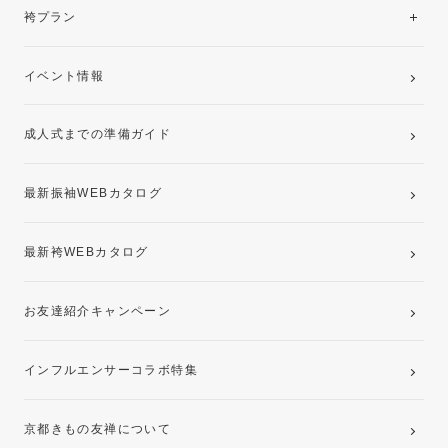
レンタルプラン
袴プラン
ご購入プラン
卒業袴レンタルプラン
イベント情報
ママ振袖・姉振袖プラン(お持ち込み振袖)
成人式までの準備ガイド
記念写真撮影(前撮り)
最新振袖WEBカタログ
最新袴WEBカタログ
お友達紹介キャンペーン
インフルエンサーコラボ特集
京都きもの友禅について