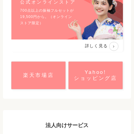
公式オンラインストア
700点以上の振袖フルセットが
19,500
円から。（オンライン
ストア限定）
詳しく見る
Yahoo!
楽天市場店
ショッピング店
法人向けサービス