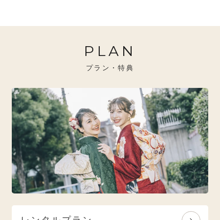
20万円～26万円未満
クール
イエベ秋におすすめ
PLAN
26万円～31万円未満
レトロ
ブルべ夏におすすめ
プラン・特典
31万円以上
ナチュラル
ブルべ冬におすすめ
特選技法
オリジナルブランド
人気モデルブランド
レンタルプラン