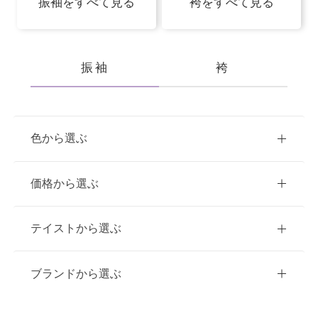
振袖をすべて見る
袴をすべて見る
振袖
袴
色から選ぶ
赤
ピンク
青
価格から選ぶ
黃・橙
白
緑
紫
ご購入
レンタル
テイストから選ぶ
茶・ベージュ
黒・グレー
10万円台以下
クラシック
ブランドから選ぶ
11万円～20万円未満
キュート
イエベ春におすすめ