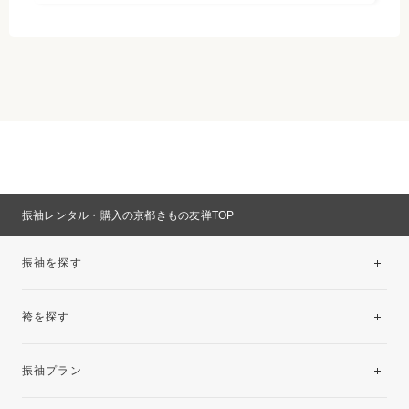
振袖レンタル・購入の京都きもの友禅TOP
振袖を探す
袴を探す
振袖レンタルコレクション
振袖プラン
美と品格を纏う特選技法振袖