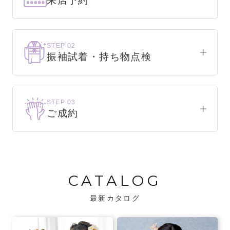
来店予約
下見だけでもOK！
まずはお気軽にご来店ください。
STEP 02
振袖試着・持ち物点検
WEBで簡単1分！
振袖をこれから選ぶ方
来店予約をする
お気に入りの振袖が見つかるまで、何着でも
STEP 03
試着できます。
ご成約
振袖をお持ちの方
振袖が決まったら、前撮りや成人式までの流
・不足している小物がないか、仕立て直しが
れをご説明いたします。前撮りの日時も予約
必要な振袖か無料で点検します。
可能です。
CATALOG
・振袖コンシェルジュが、振袖に合う小物や
バッグでお嬢様らしいコーディネートをご
最新カタログ
提案します。