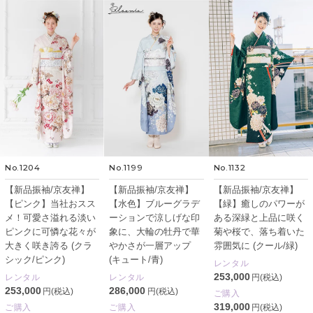
No.1204
No.1199
No.1132
【新品振袖/京友禅】
【新品振袖/京友禅】
【新品振袖/京友禅】
【ピンク】当社おスス
【水色】ブルーグラデ
【緑】癒しのパワーが
メ！可愛さ溢れる淡い
ーションで涼しげな印
ある深緑と上品に咲く
ピンクに可憐な花々が
象に、大輪の牡丹で華
菊や桜で、落ち着いた
大きく咲き誇る (クラ
やかさが一層アップ
雰囲気に (クール/緑)
シック/ピンク)
(キュート/青)
レンタル
253,000
レンタル
レンタル
円(税込)
253,000
286,000
円(税込)
円(税込)
ご購入
319,000
ご購入
ご購入
円(税込)