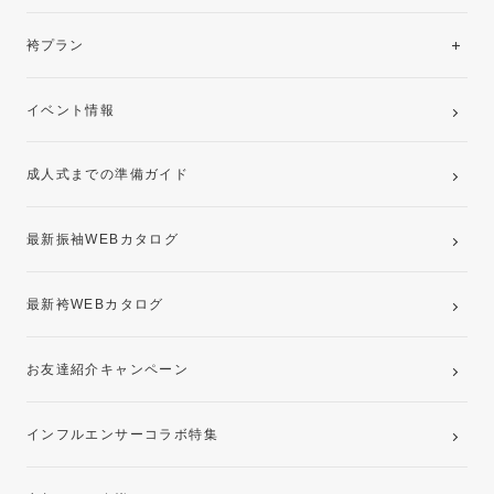
美と品格を纏う特選技法振袖
レンタルプラン
袴プラン
ご購入プラン
卒業袴レンタルプラン
イベント情報
ママ振袖・姉振袖プラン(お持ち込み振袖)
成人式までの準備ガイド
記念写真撮影(前撮り)
最新振袖WEBカタログ
最新袴WEBカタログ
お友達紹介キャンペーン
インフルエンサーコラボ特集