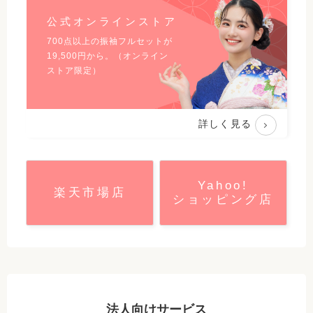
公式オンラインストア
700点以上の振袖フルセットが
19,500
円から。（オンライン
ストア限定）
詳しく見る
Yahoo!
楽天市場店
ショッピング店
法人向けサービス