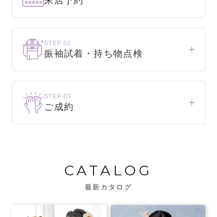
来店予約
下見だけでもOK！
まずはお気軽にご来店ください。
STEP 02
振袖試着・持ち物点検
WEBで簡単1分！
振袖をこれから選ぶ方
来店予約をする
お気に入りの振袖が見つかるまで、何着でも
STEP 03
試着できます。
ご成約
振袖をお持ちの方
振袖が決まったら、前撮りや成人式までの流
・不足している小物がないか、仕立て直しが
れをご説明いたします。前撮りの日時も予約
必要な振袖か無料で点検します。
可能です。
CATALOG
・振袖コンシェルジュが、振袖に合う小物や
バッグでお嬢様らしいコーディネートをご
最新カタログ
提案します。