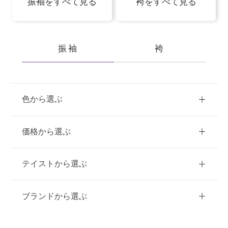
振袖をすべて見る
袴をすべて見る
振袖
袴
色から選ぶ
赤
ピンク
青
価格から選ぶ
黃・橙
緑
白
紫
ご購入
レンタル
テイストから選ぶ
茶・ベージュ
黒・グレー
10万円台以下
クラシック
ブランドから選ぶ
11万円～20万円未満
キュート
イエベ春におすすめ