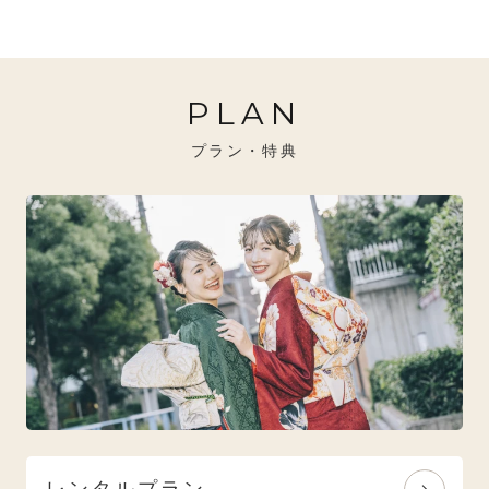
20万円～26万円未満
クール
イエベ秋におすすめ
PLAN
26万円～31万円未満
レトロ
ブルべ夏におすすめ
プラン・特典
31万円以上
ナチュラル
ブルべ冬におすすめ
特選技法
オリジナルブランド
人気モデルブランド
レンタルプラン