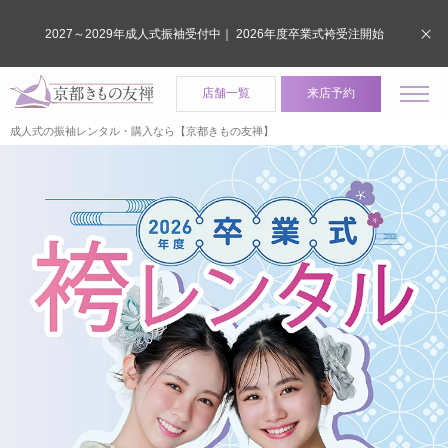
2027～2029年成人式振袖受付中｜ 2026年度卒業式袴受注開始
店舗一覧
来店予約
成人式の振袖レンタル・購入なら【京都きもの友禅】