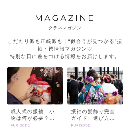
MAGAZINE
クラネマガジン
こだわり派も正統派も！“似合うが見つかる”振
袖・袴情報マガジン♡
特別な日に差をつける情報をお届けします。
成人式の振袖、小
振袖の髪飾り完全
物は何が必要？画
ガイド｜選び方・
像とセットで詳し
種類・トレンドを
FURISODE
FURISODE