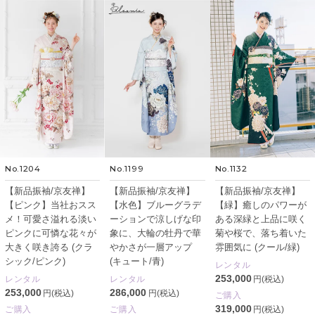
No.1204
No.1199
No.1132
【新品振袖/京友禅】
【新品振袖/京友禅】
【新品振袖/京友禅】
【ピンク】当社おスス
【水色】ブルーグラデ
【緑】癒しのパワーが
メ！可愛さ溢れる淡い
ーションで涼しげな印
ある深緑と上品に咲く
ピンクに可憐な花々が
象に、大輪の牡丹で華
菊や桜で、落ち着いた
大きく咲き誇る (クラ
やかさが一層アップ
雰囲気に (クール/緑)
シック/ピンク)
(キュート/青)
レンタル
253,000
レンタル
レンタル
円(税込)
253,000
286,000
円(税込)
円(税込)
ご購入
319,000
ご購入
ご購入
円(税込)