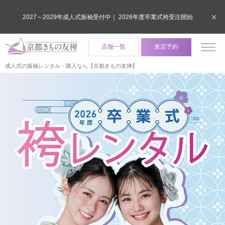
2027～2029年成人式振袖受付中｜ 2026年度卒業式袴受注開始
店舗一覧
来店予約
成人式の振袖レンタル・購入なら【京都きもの友禅】