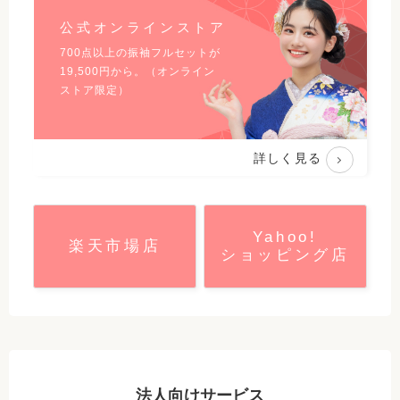
公式オンラインストア
700点以上の振袖フルセットが
19,500
円から。（オンライン
ストア限定）
詳しく見る
Yahoo!
楽天市場店
ショッピング店
法人向けサービス