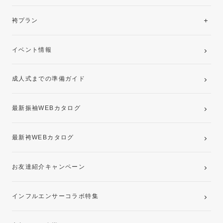
美と品格を纏う特選技法振袖
レンタルプラン
袴プラン
ご購入プラン
卒業袴レンタルプラン
イベント情報
ママ振袖・姉振袖プラン(お持ち込み振袖)
成人式までの準備ガイド
記念写真撮影(前撮り)
最新振袖WEBカタログ
最新袴WEBカタログ
お友達紹介キャンペーン
インフルエンサーコラボ特集