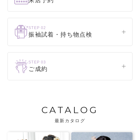
来店予約
下見だけでもOK！
まずはお気軽にご来店ください。
STEP 02
振袖試着・持ち物点検
WEBで簡単1分！
振袖をこれから選ぶ方
来店予約をする
お気に入りの振袖が見つかるまで、何着でも
STEP 03
試着できます。
ご成約
振袖をお持ちの方
振袖が決まったら、前撮りや成人式までの流
・不足している小物がないか、仕立て直しが
れをご説明いたします。前撮りの日時も予約
必要な振袖か無料で点検します。
可能です。
CATALOG
・振袖コンシェルジュが、振袖に合う小物や
バッグでお嬢様らしいコーディネートをご
最新カタログ
提案します。