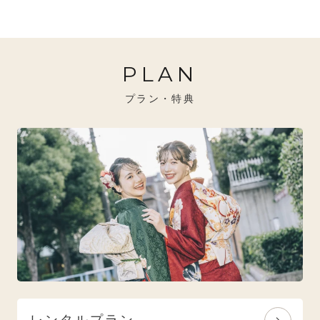
20万円～26万円未満
クール
イエベ秋におすすめ
PLAN
26万円～31万円未満
レトロ
ブルべ夏におすすめ
プラン・特典
31万円以上
ナチュラル
ブルべ冬におすすめ
特選技法
オリジナルブランド
人気モデルブランド
レンタルプラン