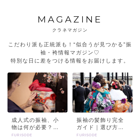
MAGAZINE
クラネマガジン
こだわり派も正統派も！“似合うが見つかる”振
袖・袴情報マガジン♡
特別な日に差をつける情報をお届けします。
成人式の振袖、小
振袖の髪飾り完全
物は何が必要？画
ガイド｜選び方・
像とセットで詳し
種類・トレンドを
FURISODE
FURISODE