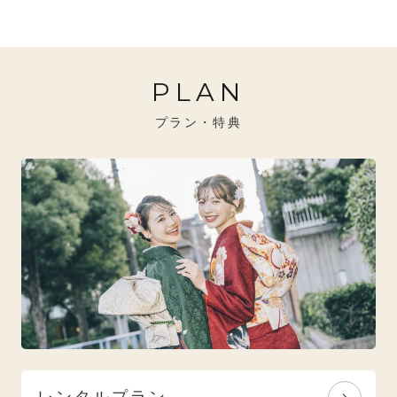
20万円～26万円未満
クール
イエベ秋におすすめ
PLAN
26万円～31万円未満
レトロ
ブルべ夏におすすめ
プラン・特典
31万円以上
ナチュラル
ブルべ冬におすすめ
特選技法
オリジナルブランド
人気モデルブランド
レンタルプラン