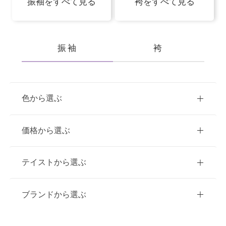
振袖をすべて見る
袴をすべて見る
振袖
袴
色から選ぶ
赤
ピンク
青
価格から選ぶ
黃・橙
白
緑
紫
ご購入
レンタル
テイストから選ぶ
茶・ベージュ
黒・グレー
10万円台以下
クラシック
ブランドから選ぶ
11万円～20万円未満
キュート
イエベ春におすすめ