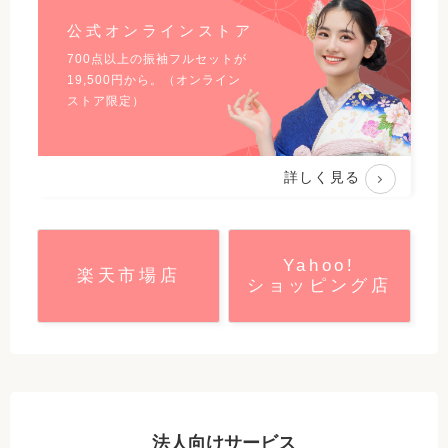
公式オンラインストア
700点以上の振袖フルセットが
19,500
円から。（オンライン
ストア限定）
詳しく見る
Yahoo!
楽天市場店
ショッピング店
法人向けサービス