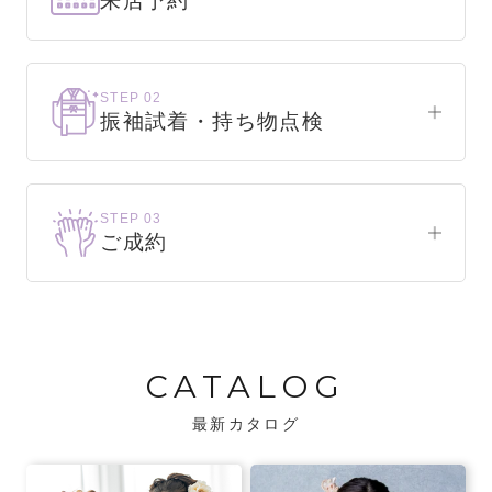
来店予約
下見だけでもOK！
まずはお気軽にご来店ください。
STEP 02
振袖試着・持ち物点検
WEBで簡単1分！
振袖をこれから選ぶ方
来店予約をする
お気に入りの振袖が見つかるまで、何着でも
STEP 03
試着できます。
ご成約
振袖をお持ちの方
振袖が決まったら、前撮りや成人式までの流
・不足している小物がないか、仕立て直しが
れをご説明いたします。前撮りの日時も予約
必要な振袖か無料で点検します。
可能です。
CATALOG
・振袖コンシェルジュが、振袖に合う小物や
バッグでお嬢様らしいコーディネートをご
最新カタログ
提案します。