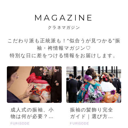
MAGAZINE
クラネマガジン
こだわり派も正統派も！“似合うが見つかる”振
袖・袴情報マガジン♡
特別な日に差をつける情報をお届けします。
成人式の振袖、小
振袖の髪飾り完全
物は何が必要？画
ガイド｜選び方・
像とセットで詳し
種類・トレンドを
FURISODE
FURISODE