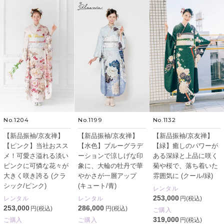
No.1204
No.1199
No.1132
【新品振袖/京友禅】
【新品振袖/京友禅】
【新品振袖/京友禅】
【ピンク】当社おスス
【水色】ブルーグラデ
【緑】癒しのパワーが
メ！可愛さ溢れる淡い
ーションで涼しげな印
ある深緑と上品に咲く
ピンクに可憐な花々が
象に、大輪の牡丹で華
菊や桜で、落ち着いた
大きく咲き誇る (クラ
やかさが一層アップ
雰囲気に (クール/緑)
シック/ピンク)
(キュート/青)
レンタル
253,000
レンタル
レンタル
円(税込)
253,000
286,000
円(税込)
円(税込)
ご購入
319,000
ご購入
ご購入
円(税込)