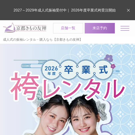
2027～2029年成人式振袖受付中｜ 2026年度卒業式袴受注開始
店舗一覧
来店予約
成人式の振袖レンタル・購入なら【京都きもの友禅】