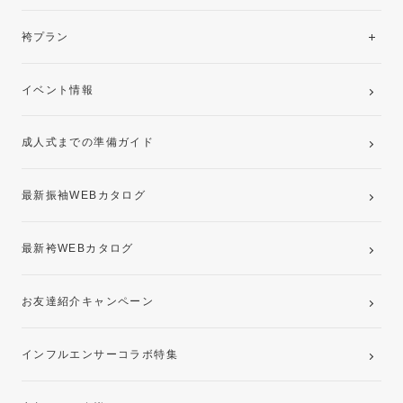
美と品格を纏う特選技法振袖
レンタルプラン
袴プラン
ご購入プラン
卒業袴レンタルプラン
イベント情報
ママ振袖・姉振袖プラン(お持ち込み振袖)
成人式までの準備ガイド
記念写真撮影(前撮り)
最新振袖WEBカタログ
最新袴WEBカタログ
お友達紹介キャンペーン
インフルエンサーコラボ特集