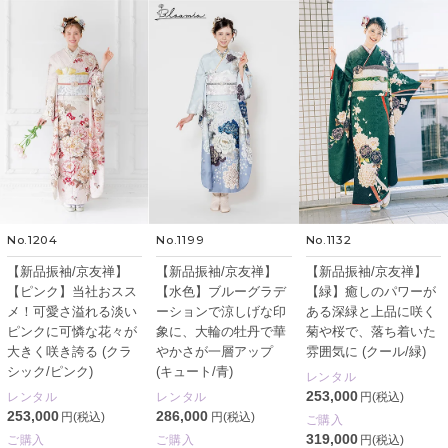
No.1204
No.1199
No.1132
【新品振袖/京友禅】
【新品振袖/京友禅】
【新品振袖/京友禅】
【ピンク】当社おスス
【水色】ブルーグラデ
【緑】癒しのパワーが
メ！可愛さ溢れる淡い
ーションで涼しげな印
ある深緑と上品に咲く
ピンクに可憐な花々が
象に、大輪の牡丹で華
菊や桜で、落ち着いた
大きく咲き誇る (クラ
やかさが一層アップ
雰囲気に (クール/緑)
シック/ピンク)
(キュート/青)
レンタル
253,000
レンタル
レンタル
円(税込)
253,000
286,000
円(税込)
円(税込)
ご購入
319,000
ご購入
ご購入
円(税込)