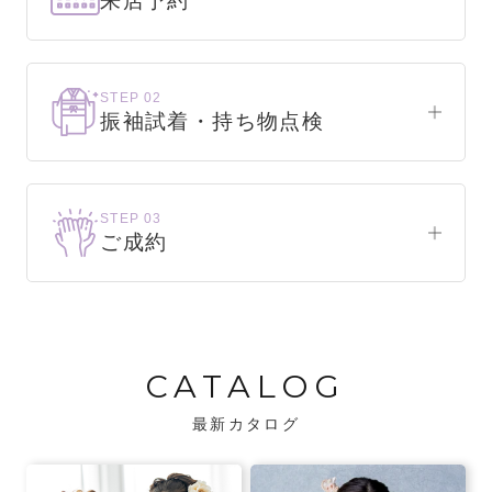
来店予約
下見だけでもOK！
まずはお気軽にご来店ください。
STEP 02
振袖試着・持ち物点検
WEBで簡単1分！
振袖をこれから選ぶ方
来店予約をする
お気に入りの振袖が見つかるまで、何着でも
STEP 03
試着できます。
ご成約
振袖をお持ちの方
振袖が決まったら、前撮りや成人式までの流
・不足している小物がないか、仕立て直しが
れをご説明いたします。前撮りの日時も予約
必要な振袖か無料で点検します。
可能です。
CATALOG
・振袖コンシェルジュが、振袖に合う小物や
バッグでお嬢様らしいコーディネートをご
最新カタログ
提案します。