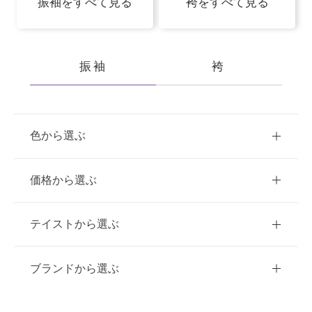
振袖をすべて見る
袴をすべて見る
振袖
袴
色から選ぶ
赤
ピンク
青
価格から選ぶ
黃・橙
緑
白
紫
ご購入
レンタル
テイストから選ぶ
茶・ベージュ
黒・グレー
10万円台以下
クラシック
ブランドから選ぶ
11万円～20万円未満
キュート
イエベ春におすすめ