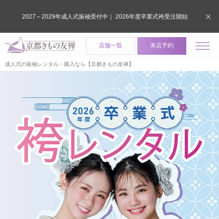
2027～2029年成人式振袖受付中｜ 2026年度卒業式袴受注開始
店舗一覧
来店予約
成人式の振袖レンタル・購入なら【京都きもの友禅】