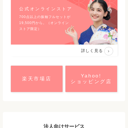
公式オンラインストア
700点以上の振袖フルセットが
19,500
円から。（オンライン
ストア限定）
詳しく見る
Yahoo!
楽天市場店
ショッピング店
法人向けサービス