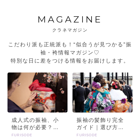
MAGAZINE
クラネマガジン
こだわり派も正統派も！“似合うが見つかる”振
袖・袴情報マガジン♡
特別な日に差をつける情報をお届けします。
成人式の振袖、小
振袖の髪飾り完全
物は何が必要？画
ガイド｜選び方・
像とセットで詳し
種類・トレンドを
FURISODE
FURISODE