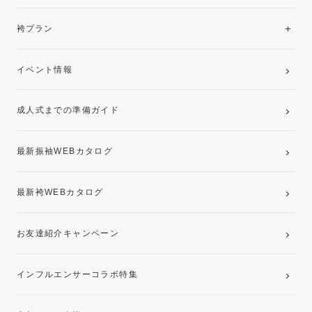
美と品格を纏う特選技法振袖
レンタルプラン
袴プラン
ご購入プラン
卒業袴レンタルプラン
イベント情報
ママ振袖・姉振袖プラン(お持ち込み振袖)
成人式までの準備ガイド
記念写真撮影(前撮り)
最新振袖WEBカタログ
最新袴WEBカタログ
お友達紹介キャンペーン
インフルエンサーコラボ特集