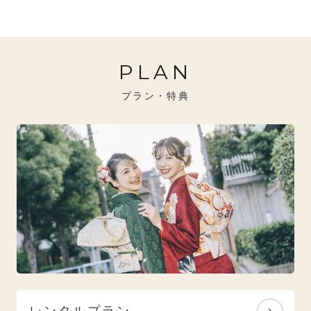
20万円～26万円未満
クール
イエベ秋におすすめ
PLAN
26万円～31万円未満
レトロ
ブルべ夏におすすめ
プラン・特典
31万円以上
ナチュラル
ブルべ冬におすすめ
特選技法
オリジナルブランド
人気モデルブランド
レンタルプラン