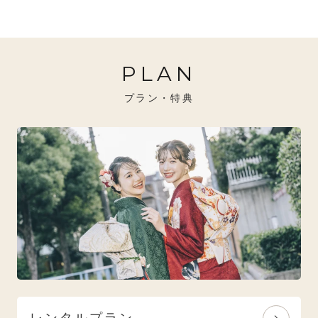
20万円～26万円未満
クール
イエベ秋におすすめ
PLAN
26万円～31万円未満
レトロ
ブルべ夏におすすめ
プラン・特典
31万円以上
ナチュラル
ブルべ冬におすすめ
特選技法
オリジナルブランド
人気モデルブランド
レンタルプラン