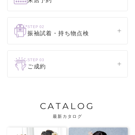
来店予約
下見だけでもOK！
まずはお気軽にご来店ください。
STEP 02
振袖試着・持ち物点検
WEBで簡単1分！
振袖をこれから選ぶ方
来店予約をする
お気に入りの振袖が見つかるまで、何着でも
STEP 03
試着できます。
ご成約
振袖をお持ちの方
振袖が決まったら、前撮りや成人式までの流
・不足している小物がないか、仕立て直しが
れをご説明いたします。前撮りの日時も予約
必要な振袖か無料で点検します。
可能です。
CATALOG
・振袖コンシェルジュが、振袖に合う小物や
バッグでお嬢様らしいコーディネートをご
最新カタログ
提案します。