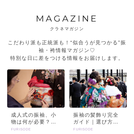
MAGAZINE
クラネマガジン
こだわり派も正統派も！“似合うが見つかる”振
袖・袴情報マガジン♡
特別な日に差をつける情報をお届けします。
成人式の振袖、小
振袖の髪飾り完全
物は何が必要？画
ガイド｜選び方・
像とセットで詳し
種類・トレンドを
FURISODE
FURISODE