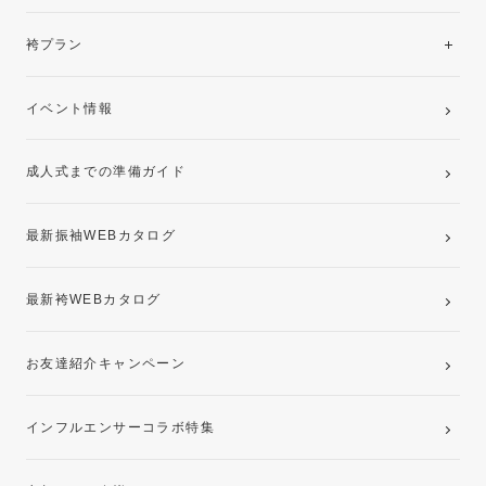
美と品格を纏う特選技法振袖
レンタルプラン
袴プラン
ご購入プラン
卒業袴レンタルプラン
イベント情報
ママ振袖・姉振袖プラン(お持ち込み振袖)
成人式までの準備ガイド
記念写真撮影(前撮り)
最新振袖WEBカタログ
最新袴WEBカタログ
お友達紹介キャンペーン
インフルエンサーコラボ特集