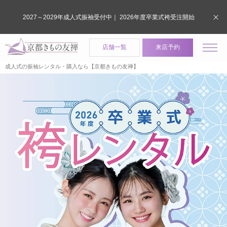
2027～2029年成人式振袖受付中｜ 2026年度卒業式袴受注開始
店舗一覧
来店予約
成人式の振袖レンタル・購入なら【京都きもの友禅】