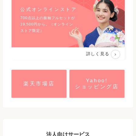
公式オンラインストア
700点以上の振袖フルセットが
19,500
円から。（オンライン
ストア限定）
詳しく見る
Yahoo!
楽天市場店
ショッピング店
法人向けサービス