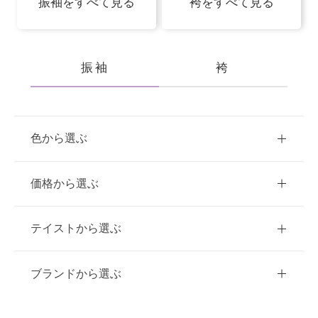
振袖をすべて見る
袴をすべて見る
振袖
袴
色から選ぶ
赤
ピンク
青
価格から選ぶ
黃・橙
白
緑
紫
ご購入
レンタル
テイストから選ぶ
茶・ベージュ
黒・グレー
10万円台以下
クラシック
ブランドから選ぶ
11万円～20万円未満
キュート
イエベ春におすすめ