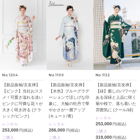
No.1204
No.1199
No.1132
【新品振袖/京友禅】
【新品振袖/京友禅】
【新品振袖/京友禅】
【ピンク】当社おスス
【水色】ブルーグラデ
【緑】癒しのパワーが
メ！可愛さ溢れる淡い
ーションで涼しげな印
ある深緑と上品に咲く
ピンクに可憐な花々が
象に、大輪の牡丹で華
菊や桜で、落ち着いた
大きく咲き誇る (クラ
やかさが一層アップ
雰囲気に (クール/緑)
シック/ピンク)
(キュート/青)
レンタル
253,000
レンタル
レンタル
円(税込)
253,000
286,000
円(税込)
円(税込)
ご購入
319,000
ご購入
ご購入
円(税込)