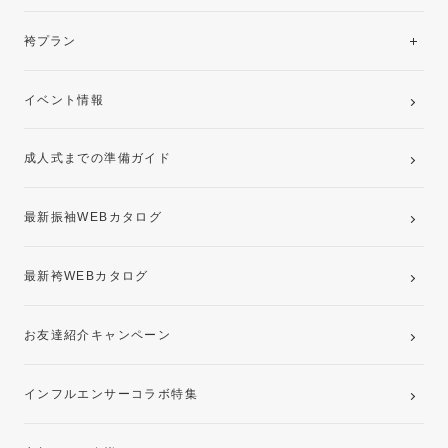
美と品格を纏う特選技法振袖
レンタルプラン
袴プラン
ご購入プラン
卒業袴レンタルプラン
イベント情報
ママ振袖・姉振袖プラン(お持ち込み振袖)
成人式までの準備ガイド
記念写真撮影(前撮り)
最新振袖WEBカタログ
最新袴WEBカタログ
お友達紹介キャンペーン
インフルエンサーコラボ特集