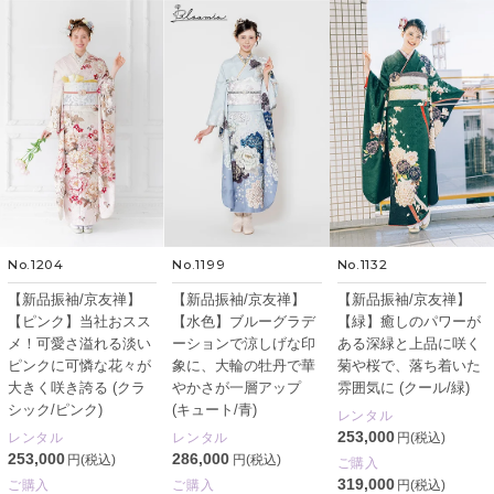
No.1204
No.1199
No.1132
【新品振袖/京友禅】
【新品振袖/京友禅】
【新品振袖/京友禅】
【ピンク】当社おスス
【水色】ブルーグラデ
【緑】癒しのパワーが
メ！可愛さ溢れる淡い
ーションで涼しげな印
ある深緑と上品に咲く
ピンクに可憐な花々が
象に、大輪の牡丹で華
菊や桜で、落ち着いた
大きく咲き誇る (クラ
やかさが一層アップ
雰囲気に (クール/緑)
シック/ピンク)
(キュート/青)
レンタル
253,000
レンタル
レンタル
円(税込)
253,000
286,000
円(税込)
円(税込)
ご購入
319,000
ご購入
ご購入
円(税込)