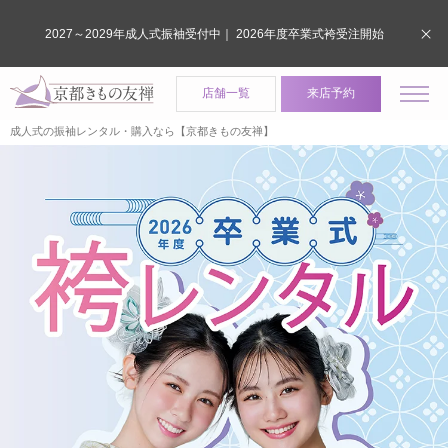
2027～2029年成人式振袖受付中｜ 2026年度卒業式袴受注開始
店舗一覧
来店予約
成人式の振袖レンタル・購入なら【京都きもの友禅】