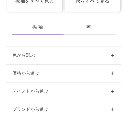
振袖をすべて見る
袴をすべて見る
振袖
袴
色から選ぶ
赤
ピンク
青
価格から選ぶ
黃・橙
白
緑
紫
ご購入
レンタル
テイストから選ぶ
茶・ベージュ
黒・グレー
10万円台以下
クラシック
ブランドから選ぶ
11万円～20万円未満
キュート
イエベ春におすすめ