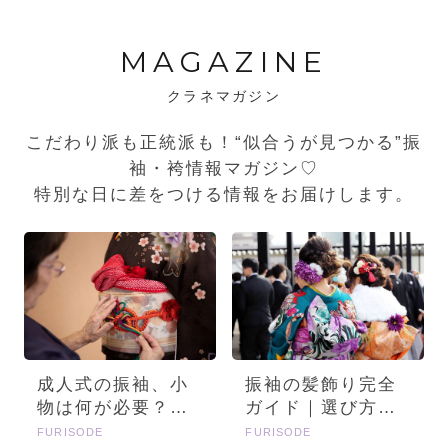
MAGAZINE
クラネマガジン
こだわり派も正統派も！“似合うが見つかる”振
袖・袴情報マガジン♡
特別な日に差をつける情報をお届けします。
成人式の振袖、小
振袖の髪飾り完全
物は何が必要？画
ガイド｜選び方・
像とセットで詳し
種類・トレンドを
FURISODE
FURISODE