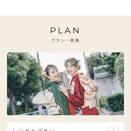
20万円～26万円未満
クール
イエベ秋におすすめ
PLAN
26万円～31万円未満
レトロ
ブルべ夏におすすめ
プラン・特典
31万円以上
ナチュラル
ブルべ冬におすすめ
特選技法
オリジナルブランド
人気モデルブランド
レンタルプラン