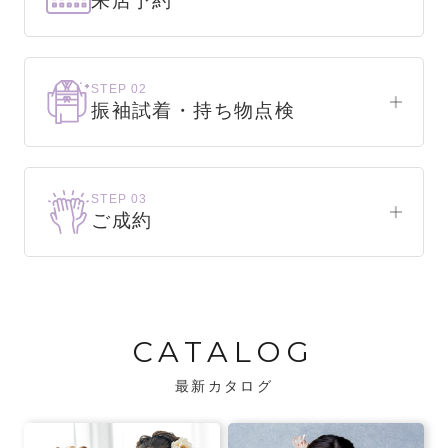
来店予約
下見だけでもOK！
まずはお気軽にご来店ください。
STEP 02
振袖試着・持ち物点検
WEBで簡単1分！
振袖をこれから選ぶ方
来店予約をする
お気に入りの振袖が見つかるまで、何着でも
STEP 03
試着できます。
ご成約
振袖をお持ちの方
振袖が決まったら、前撮りや成人式までの流
・不足している小物がないか、仕立て直しが
れをご説明いたします。前撮りの日時も予約
必要な振袖か無料で点検します。
可能です。
CATALOG
・振袖コンシェルジュが、振袖に合う小物や
バッグでお嬢様らしいコーディネートをご
最新カタログ
提案します。