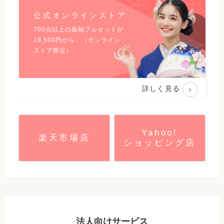
公式オンラインストア
700点以上の振袖フルセットが
19,500
円から。（オンライン
ストア限定）
詳しく見る
Yahoo!
楽天市場店
ショッピング店
法人向けサービス