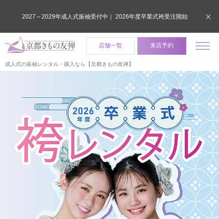
2027～2029年成人式振袖受付中｜ 2026年度卒業式袴受注開始
店舗一覧
来店予約
成人式の振袖レンタル・購入なら【京都きもの友禅】