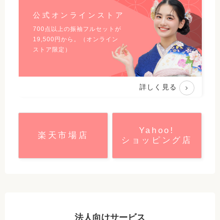
公式オンラインストア
700点以上の振袖フルセットが
19,500
円から。（オンライン
ストア限定）
詳しく見る
Yahoo!
楽天市場店
ショッピング店
法人向けサービス