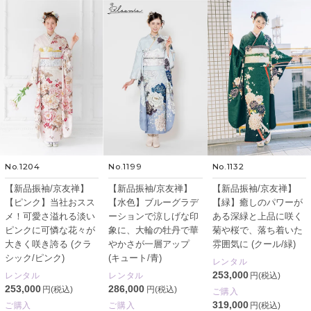
No.1204
No.1199
No.1132
【新品振袖/京友禅】
【新品振袖/京友禅】
【新品振袖/京友禅】
【ピンク】当社おスス
【水色】ブルーグラデ
【緑】癒しのパワーが
メ！可愛さ溢れる淡い
ーションで涼しげな印
ある深緑と上品に咲く
ピンクに可憐な花々が
象に、大輪の牡丹で華
菊や桜で、落ち着いた
大きく咲き誇る (クラ
やかさが一層アップ
雰囲気に (クール/緑)
シック/ピンク)
(キュート/青)
レンタル
253,000
レンタル
レンタル
円(税込)
253,000
286,000
円(税込)
円(税込)
ご購入
319,000
ご購入
ご購入
円(税込)