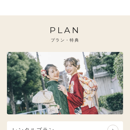
20万円～26万円未満
クール
イエベ秋におすすめ
PLAN
26万円～31万円未満
レトロ
ブルべ夏におすすめ
プラン・特典
31万円以上
ナチュラル
ブルべ冬におすすめ
特選技法
オリジナルブランド
人気モデルブランド
レンタルプラン