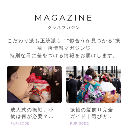
MAGAZINE
クラネマガジン
こだわり派も正統派も！“似合うが見つかる”振
袖・袴情報マガジン♡
特別な日に差をつける情報をお届けします。
成人式の振袖、小
振袖の髪飾り完全
物は何が必要？画
ガイド｜選び方・
像とセットで詳し
種類・トレンドを
FURISODE
FURISODE