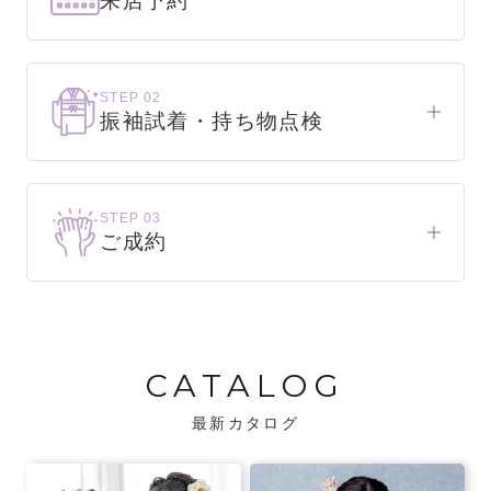
来店予約
下見だけでもOK！
まずはお気軽にご来店ください。
STEP 02
振袖試着・持ち物点検
WEBで簡単1分！
振袖をこれから選ぶ方
来店予約をする
お気に入りの振袖が見つかるまで、何着でも
STEP 03
試着できます。
ご成約
振袖をお持ちの方
振袖が決まったら、前撮りや成人式までの流
・不足している小物がないか、仕立て直しが
れをご説明いたします。前撮りの日時も予約
必要な振袖か無料で点検します。
可能です。
CATALOG
・振袖コンシェルジュが、振袖に合う小物や
バッグでお嬢様らしいコーディネートをご
最新カタログ
提案します。