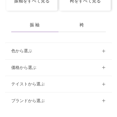
振袖をすべて見る
袴をすべて見る
振袖
袴
色から選ぶ
赤
ピンク
青
価格から選ぶ
黃・橙
緑
白
紫
ご購入
レンタル
テイストから選ぶ
茶・ベージュ
黒・グレー
10万円台以下
クラシック
ブランドから選ぶ
11万円～20万円未満
キュート
イエベ春におすすめ