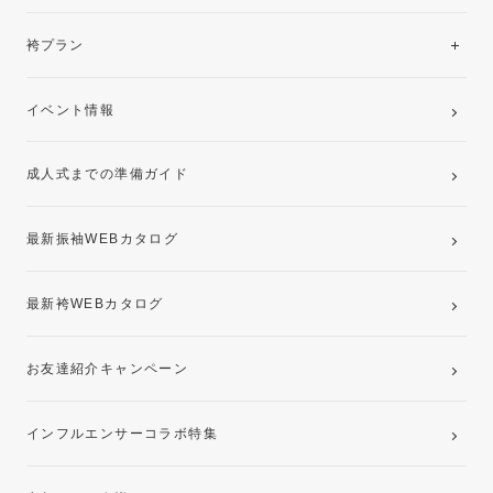
美と品格を纏う特選技法振袖
レンタルプラン
袴プラン
ご購入プラン
卒業袴レンタルプラン
イベント情報
ママ振袖・姉振袖プラン(お持ち込み振袖)
成人式までの準備ガイド
記念写真撮影(前撮り)
最新振袖WEBカタログ
最新袴WEBカタログ
お友達紹介キャンペーン
インフルエンサーコラボ特集