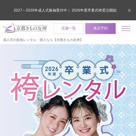
2027～2029年成人式振袖受付中｜ 2026年度卒業式袴受注開始
店舗一覧
来店予約
成人式の振袖レンタル・購入なら【京都きもの友禅】