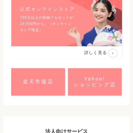
公式オンラインストア
700点以上の振袖フルセットが
19,500
円から。（オンライン
ストア限定）
詳しく見る
Yahoo!
楽天市場店
ショッピング店
法人向けサービス