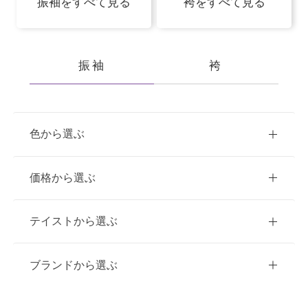
振袖をすべて見る
袴をすべて見る
振袖
袴
色から選ぶ
赤
ピンク
青
価格から選ぶ
黃・橙
白
緑
紫
ご購入
レンタル
テイストから選ぶ
茶・ベージュ
黒・グレー
10万円台以下
クラシック
ブランドから選ぶ
11万円～20万円未満
キュート
イエベ春におすすめ