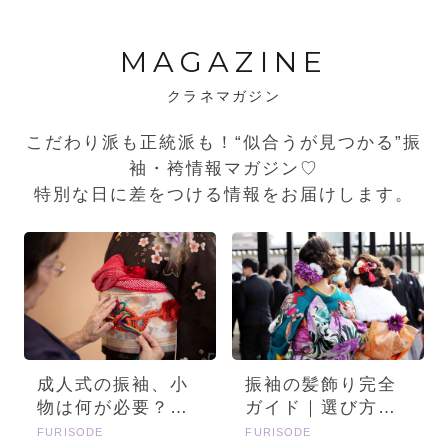
MAGAZINE
クラネマガジン
こだわり派も正統派も！“似合うが見つかる”振
袖・袴情報マガジン♡
特別な日に差をつける情報をお届けします。
成人式の振袖、小
振袖の髪飾り完全
物は何が必要？画
ガイド｜選び方・
像とセットで詳し
種類・トレンドを
FURISODE
FURISODE