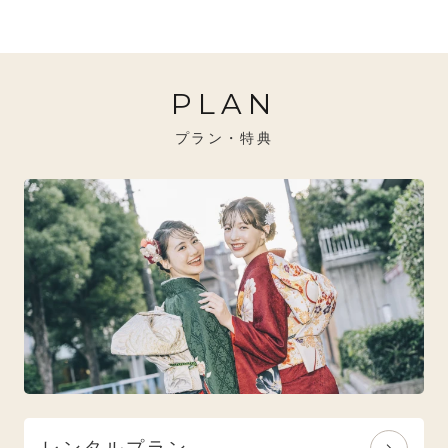
20万円～26万円未満
クール
イエベ秋におすすめ
PLAN
26万円～31万円未満
レトロ
ブルべ夏におすすめ
プラン・特典
31万円以上
ナチュラル
ブルべ冬におすすめ
特選技法
オリジナルブランド
人気モデルブランド
レンタルプラン