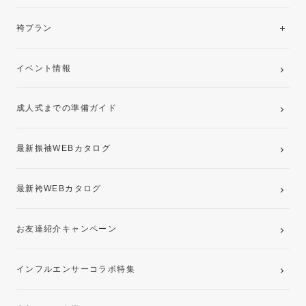
美と品格を纏う特選技法振袖
レンタルプラン
袴プラン
ご購入プラン
卒業袴レンタルプラン
イベント情報
ママ振袖・姉振袖プラン(お持ち込み振袖)
成人式までの準備ガイド
記念写真撮影(前撮り)
最新振袖WEBカタログ
最新袴WEBカタログ
お友達紹介キャンペーン
インフルエンサーコラボ特集