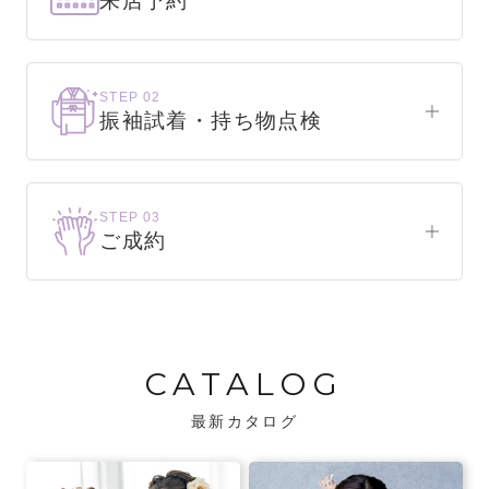
来店予約
下見だけでもOK！
まずはお気軽にご来店ください。
STEP 02
振袖試着・持ち物点検
WEBで簡単1分！
振袖をこれから選ぶ方
来店予約をする
お気に入りの振袖が見つかるまで、何着でも
STEP 03
試着できます。
ご成約
振袖をお持ちの方
振袖が決まったら、前撮りや成人式までの流
・不足している小物がないか、仕立て直しが
れをご説明いたします。前撮りの日時も予約
必要な振袖か無料で点検します。
可能です。
CATALOG
・振袖コンシェルジュが、振袖に合う小物や
バッグでお嬢様らしいコーディネートをご
最新カタログ
提案します。