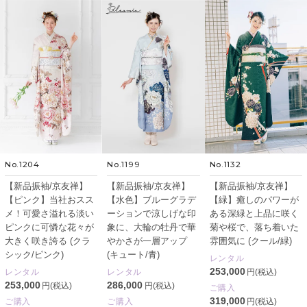
No.1204
No.1199
No.1132
【新品振袖/京友禅】
【新品振袖/京友禅】
【新品振袖/京友禅】
【ピンク】当社おスス
【水色】ブルーグラデ
【緑】癒しのパワーが
メ！可愛さ溢れる淡い
ーションで涼しげな印
ある深緑と上品に咲く
ピンクに可憐な花々が
象に、大輪の牡丹で華
菊や桜で、落ち着いた
大きく咲き誇る (クラ
やかさが一層アップ
雰囲気に (クール/緑)
シック/ピンク)
(キュート/青)
レンタル
253,000
レンタル
レンタル
円(税込)
253,000
286,000
円(税込)
円(税込)
ご購入
319,000
ご購入
ご購入
円(税込)