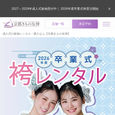
2027～2029年成人式振袖受付中｜ 2026年度卒業式袴受注開始
店舗一覧
来店予約
成人式の振袖レンタル・購入なら【京都きもの友禅】