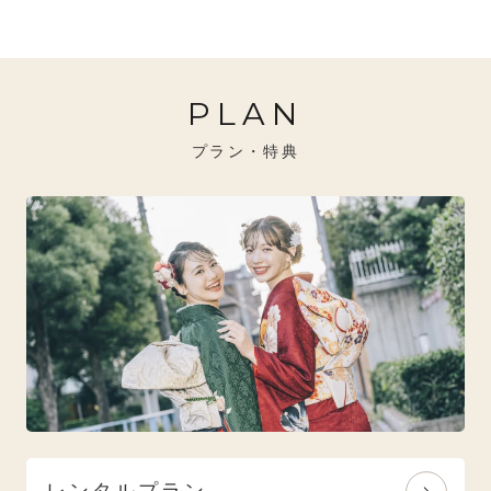
20万円～26万円未満
クール
イエベ秋におすすめ
PLAN
26万円～31万円未満
レトロ
ブルべ夏におすすめ
プラン・特典
31万円以上
ナチュラル
ブルべ冬におすすめ
特選技法
オリジナルブランド
人気モデルブランド
レンタルプラン