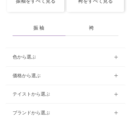
振袖をすべて見る
袴をすべて見る
振袖
袴
色から選ぶ
赤
ピンク
青
価格から選ぶ
黃・橙
緑
白
紫
ご購入
レンタル
テイストから選ぶ
茶・ベージュ
黒・グレー
10万円台以下
クラシック
ブランドから選ぶ
11万円～20万円未満
キュート
イエベ春におすすめ