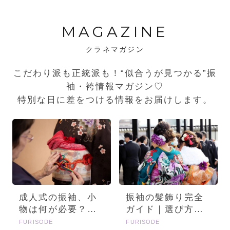
MAGAZINE
クラネマガジン
こだわり派も正統派も！“似合うが見つかる”振
袖・袴情報マガジン♡
特別な日に差をつける情報をお届けします。
成人式の振袖、小
振袖の髪飾り完全
物は何が必要？画
ガイド｜選び方・
像とセットで詳し
種類・トレンドを
FURISODE
FURISODE