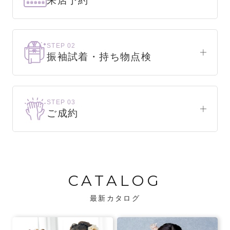
来店予約
下見だけでもOK！
まずはお気軽にご来店ください。
STEP 02
振袖試着・持ち物点検
WEBで簡単1分！
振袖をこれから選ぶ方
来店予約をする
お気に入りの振袖が見つかるまで、何着でも
STEP 03
試着できます。
ご成約
振袖をお持ちの方
振袖が決まったら、前撮りや成人式までの流
・不足している小物がないか、仕立て直しが
れをご説明いたします。前撮りの日時も予約
必要な振袖か無料で点検します。
可能です。
CATALOG
・振袖コンシェルジュが、振袖に合う小物や
バッグでお嬢様らしいコーディネートをご
最新カタログ
提案します。