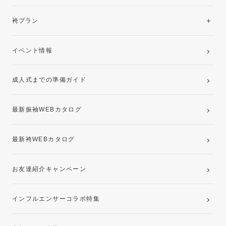
美と品格を纏う特選技法振袖
レンタルプラン
袴プラン
ご購入プラン
卒業袴レンタルプラン
イベント情報
ママ振袖・姉振袖プラン(お持ち込み振袖)
成人式までの準備ガイド
記念写真撮影(前撮り)
最新振袖WEBカタログ
最新袴WEBカタログ
お友達紹介キャンペーン
インフルエンサーコラボ特集