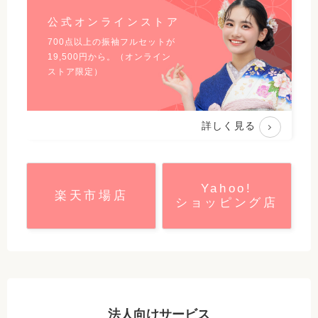
公式オンラインストア
700点以上の振袖フルセットが
19,500
円から。（オンライン
ストア限定）
詳しく見る
Yahoo!
楽天市場店
ショッピング店
法人向けサービス