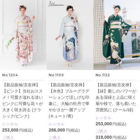
No.1204
No.1199
No.1132
【新品振袖/京友禅】
【新品振袖/京友禅】
【新品振袖/京友禅】
【ピンク】当社おスス
【水色】ブルーグラデ
【緑】癒しのパワーが
メ！可愛さ溢れる淡い
ーションで涼しげな印
ある深緑と上品に咲く
ピンクに可憐な花々が
象に、大輪の牡丹で華
菊や桜で、落ち着いた
大きく咲き誇る (クラ
やかさが一層アップ
雰囲気に (クール/緑)
シック/ピンク)
(キュート/青)
レンタル
253,000
レンタル
レンタル
円(税込)
253,000
286,000
円(税込)
円(税込)
ご購入
319,000
ご購入
ご購入
円(税込)