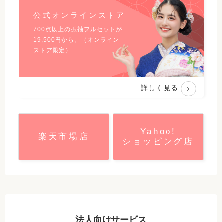
公式オンラインストア
700点以上の振袖フルセットが
19,500
円から。（オンライン
ストア限定）
詳しく見る
Yahoo!
楽天市場店
ショッピング店
法人向けサービス