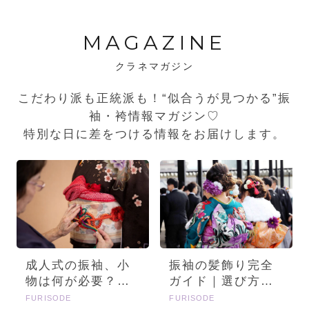
MAGAZINE
クラネマガジン
こだわり派も正統派も！“似合うが見つかる”振
袖・袴情報マガジン♡
特別な日に差をつける情報をお届けします。
成人式の振袖、小
振袖の髪飾り完全
物は何が必要？画
ガイド｜選び方・
像とセットで詳し
種類・トレンドを
FURISODE
FURISODE