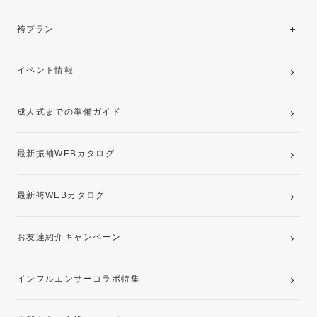
美と品格を纏う特選技法振袖
レンタルプラン
袴プラン
ご購入プラン
卒業袴レンタルプラン
イベント情報
ママ振袖・姉振袖プラン(お持ち込み振袖)
成人式までの準備ガイド
記念写真撮影(前撮り)
最新振袖WEBカタログ
最新袴WEBカタログ
お友達紹介キャンペーン
インフルエンサーコラボ特集