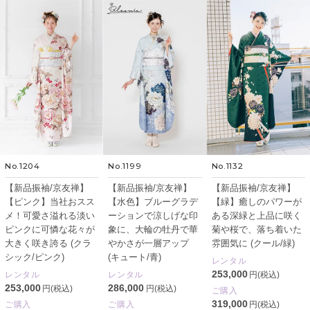
No.1204
No.1199
No.1132
【新品振袖/京友禅】
【新品振袖/京友禅】
【新品振袖/京友禅】
【ピンク】当社おスス
【水色】ブルーグラデ
【緑】癒しのパワーが
メ！可愛さ溢れる淡い
ーションで涼しげな印
ある深緑と上品に咲く
ピンクに可憐な花々が
象に、大輪の牡丹で華
菊や桜で、落ち着いた
大きく咲き誇る (クラ
やかさが一層アップ
雰囲気に (クール/緑)
シック/ピンク)
(キュート/青)
レンタル
253,000
レンタル
レンタル
円(税込)
253,000
286,000
円(税込)
円(税込)
ご購入
319,000
ご購入
ご購入
円(税込)