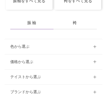
振袖をすべて見る
袴をすべて見る
振袖
袴
色から選ぶ
赤
ピンク
青
価格から選ぶ
黃・橙
緑
白
紫
ご購入
レンタル
テイストから選ぶ
茶・ベージュ
黒・グレー
10万円台以下
クラシック
ブランドから選ぶ
11万円～20万円未満
キュート
イエベ春におすすめ