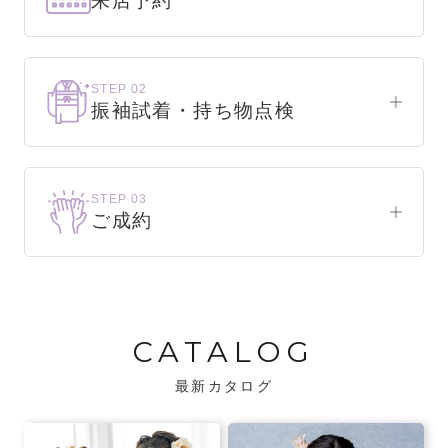
来店予約
下見だけでもOK！
まずはお気軽にご来店ください。
STEP 02
振袖試着・持ち物点検
WEBで簡単1分！
振袖をこれから選ぶ方
来店予約をする
お気に入りの振袖が見つかるまで、何着でも
STEP 03
試着できます。
ご成約
振袖をお持ちの方
振袖が決まったら、前撮りや成人式までの流
・不足している小物がないか、仕立て直しが
れをご説明いたします。前撮りの日時も予約
必要な振袖か無料で点検します。
可能です。
CATALOG
・振袖コンシェルジュが、振袖に合う小物や
バッグでお嬢様らしいコーディネートをご
最新カタログ
提案します。