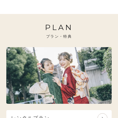
20万円～26万円未満
クール
イエベ秋におすすめ
PLAN
26万円～31万円未満
レトロ
ブルべ夏におすすめ
プラン・特典
31万円以上
ナチュラル
ブルべ冬におすすめ
特選技法
オリジナルブランド
人気モデルブランド
レンタルプラン