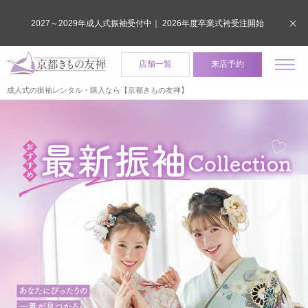
2027～2029年成人式振袖受付中｜ 2026年度卒業式袴受注開始
店舗一覧
来店予約
成人式の振袖レンタル・購入なら【京都きもの友禅】