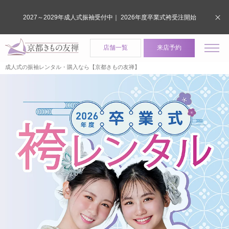
2027～2029年成人式振袖受付中｜ 2026年度卒業式袴受注開始
店舗一覧
来店予約
成人式の振袖レンタル・購入なら【京都きもの友禅】