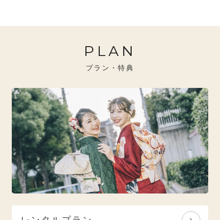
20万円～26万円未満
クール
イエベ秋におすすめ
PLAN
26万円～31万円未満
レトロ
ブルべ夏におすすめ
プラン・特典
31万円以上
ナチュラル
ブルべ冬におすすめ
特選技法
オリジナルブランド
人気モデルブランド
レンタルプラン