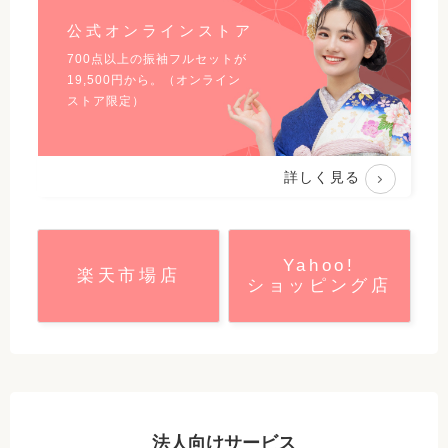
公式オンラインストア
700点以上の振袖フルセットが
19,500
円から。（オンライン
ストア限定）
詳しく見る
Yahoo!
楽天市場店
ショッピング店
法人向けサービス