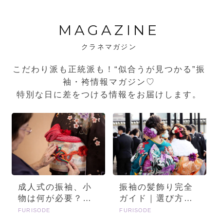
MAGAZINE
クラネマガジン
こだわり派も正統派も！“似合うが見つかる”振
袖・袴情報マガジン♡
特別な日に差をつける情報をお届けします。
成人式の振袖、小
振袖の髪飾り完全
物は何が必要？画
ガイド｜選び方・
像とセットで詳し
種類・トレンドを
FURISODE
FURISODE