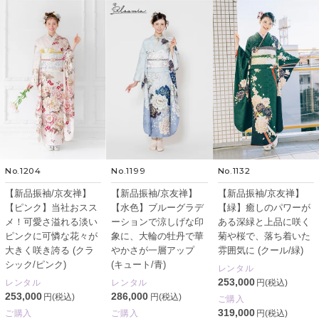
No.1204
No.1199
No.1132
【新品振袖/京友禅】
【新品振袖/京友禅】
【新品振袖/京友禅】
【ピンク】当社おスス
【水色】ブルーグラデ
【緑】癒しのパワーが
メ！可愛さ溢れる淡い
ーションで涼しげな印
ある深緑と上品に咲く
ピンクに可憐な花々が
象に、大輪の牡丹で華
菊や桜で、落ち着いた
大きく咲き誇る (クラ
やかさが一層アップ
雰囲気に (クール/緑)
シック/ピンク)
(キュート/青)
レンタル
253,000
レンタル
レンタル
円(税込)
253,000
286,000
円(税込)
円(税込)
ご購入
319,000
ご購入
ご購入
円(税込)