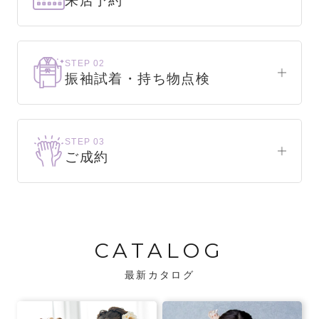
来店予約
下見だけでもOK！
まずはお気軽にご来店ください。
STEP 02
振袖試着・持ち物点検
WEBで簡単1分！
振袖をこれから選ぶ方
来店予約をする
お気に入りの振袖が見つかるまで、何着でも
STEP 03
試着できます。
ご成約
振袖をお持ちの方
振袖が決まったら、前撮りや成人式までの流
・不足している小物がないか、仕立て直しが
れをご説明いたします。前撮りの日時も予約
必要な振袖か無料で点検します。
可能です。
CATALOG
・振袖コンシェルジュが、振袖に合う小物や
バッグでお嬢様らしいコーディネートをご
最新カタログ
提案します。