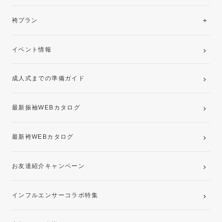
美と品格を纏う特選技法振袖
レンタルプラン
袴プラン
ご購入プラン
卒業袴レンタルプラン
イベント情報
ママ振袖・姉振袖プラン(お持ち込み振袖)
成人式までの準備ガイド
記念写真撮影(前撮り)
最新振袖WEBカタログ
最新袴WEBカタログ
お友達紹介キャンペーン
インフルエンサーコラボ特集