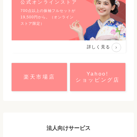
公式オンラインストア
700点以上の振袖フルセットが
19,500
円から。（オンライン
ストア限定）
詳しく見る
Yahoo!
楽天市場店
ショッピング店
法人向けサービス