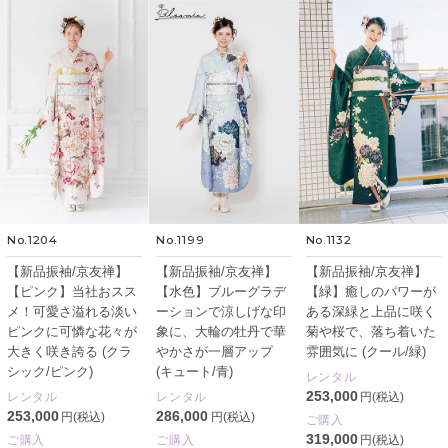
No.1204
No.1199
No.1132
【新品振袖/京友禅】
【新品振袖/京友禅】
【新品振袖/京友禅】
【ピンク】当社おスス
【水色】ブルーグラデ
【緑】癒しのパワーが
メ！可愛さ溢れる淡い
ーションで涼しげな印
ある深緑と上品に咲く
ピンクに可憐な花々が
象に、大輪の牡丹で華
菊や桜で、落ち着いた
大きく咲き誇る (クラ
やかさが一層アップ
雰囲気に (クール/緑)
シック/ピンク)
(キュート/青)
レンタル
253,000
レンタル
レンタル
円(税込)
253,000
286,000
円(税込)
円(税込)
ご購入
319,000
ご購入
ご購入
円(税込)