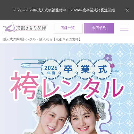
2027～2029年成人式振袖受付中｜ 2026年度卒業式袴受注開始
店舗一覧
来店予約
成人式の振袖レンタル・購入なら【京都きもの友禅】