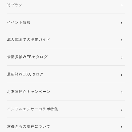
レンタルプラン
袴プラン
ご購入プラン
卒業袴レンタルプラン
イベント情報
ママ振袖・姉振袖プラン(お持ち込み振袖)
成人式までの準備ガイド
記念写真撮影(前撮り)
最新振袖WEBカタログ
最新袴WEBカタログ
お友達紹介キャンペーン
インフルエンサーコラボ特集
京都きもの友禅について