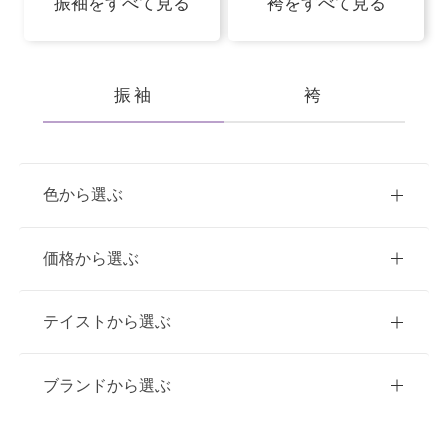
振袖をすべて見る
袴をすべて見る
振袖
袴
色から選ぶ
赤
ピンク
青
価格から選ぶ
黃・橙
白
緑
紫
ご購入
レンタル
テイストから選ぶ
茶・ベージュ
黒・グレー
10万円台以下
クラシック
ブランドから選ぶ
11万円～20万円未満
キュート
イエベ春におすすめ