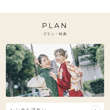
20万円～26万円未満
クール
イエベ秋におすすめ
PLAN
26万円～31万円未満
レトロ
ブルべ夏におすすめ
プラン・特典
31万円以上
ナチュラル
ブルべ冬におすすめ
特選技法
オリジナルブランド
人気モデルブランド
レンタルプラン