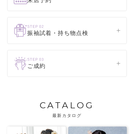
来店予約
下見だけでもOK！
まずはお気軽にご来店ください。
STEP 02
振袖試着・持ち物点検
WEBで簡単1分！
振袖をこれから選ぶ方
来店予約をする
お気に入りの振袖が見つかるまで、何着でも
STEP 03
試着できます。
ご成約
振袖をお持ちの方
振袖が決まったら、前撮りや成人式までの流
・不足している小物がないか、仕立て直しが
れをご説明いたします。前撮りの日時も予約
必要な振袖か無料で点検します。
可能です。
CATALOG
・振袖コンシェルジュが、振袖に合う小物や
バッグでお嬢様らしいコーディネートをご
最新カタログ
提案します。