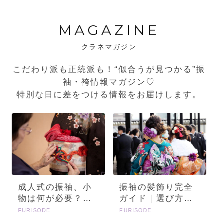
MAGAZINE
クラネマガジン
こだわり派も正統派も！“似合うが見つかる”振
袖・袴情報マガジン♡
特別な日に差をつける情報をお届けします。
成人式の振袖、小
振袖の髪飾り完全
物は何が必要？画
ガイド｜選び方・
像とセットで詳し
種類・トレンドを
FURISODE
FURISODE