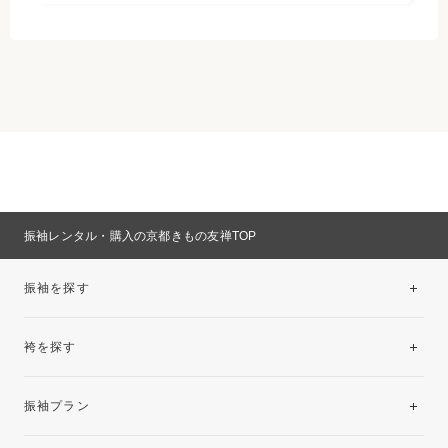
振袖レンタル・購入の京都きもの友禅TOP
振袖を探す
袴を探す
振袖レンタルコレクション
振袖プラン
美と品格を纏う特選技法振袖