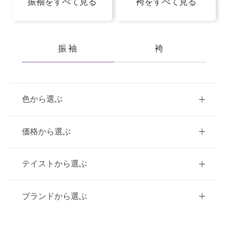
振袖をすべて見る
袴をすべて見る
振袖
袴
色から選ぶ
赤
ピンク
青
価格から選ぶ
黃・橙
白
緑
紫
ご購入
レンタル
テイストから選ぶ
茶・ベージュ
黒・グレー
10万円台以下
クラシック
ブランドから選ぶ
11万円～20万円未満
キュート
イエベ春におすすめ