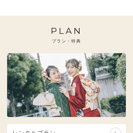
20万円～26万円未満
クール
イエベ秋におすすめ
PLAN
26万円～31万円未満
レトロ
ブルべ夏におすすめ
プラン・特典
31万円以上
ナチュラル
ブルべ冬におすすめ
特選技法
オリジナルブランド
人気モデルブランド
レンタルプラン