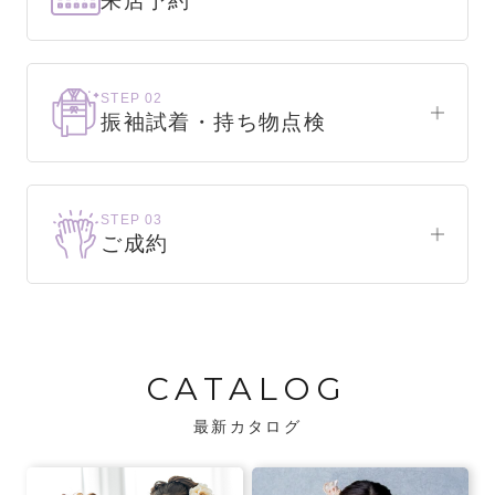
来店予約
下見だけでもOK！
まずはお気軽にご来店ください。
STEP 02
振袖試着・持ち物点検
WEBで簡単1分！
振袖をこれから選ぶ方
来店予約をする
お気に入りの振袖が見つかるまで、何着でも
STEP 03
試着できます。
ご成約
振袖をお持ちの方
振袖が決まったら、前撮りや成人式までの流
・不足している小物がないか、仕立て直しが
れをご説明いたします。前撮りの日時も予約
必要な振袖か無料で点検します。
可能です。
CATALOG
・振袖コンシェルジュが、振袖に合う小物や
バッグでお嬢様らしいコーディネートをご
最新カタログ
提案します。