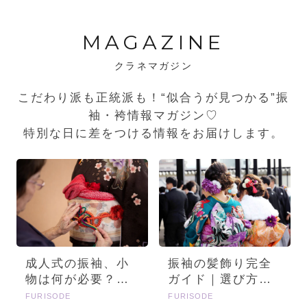
MAGAZINE
クラネマガジン
こだわり派も正統派も！“似合うが見つかる”振
袖・袴情報マガジン♡
特別な日に差をつける情報をお届けします。
成人式の振袖、小
振袖の髪飾り完全
物は何が必要？画
ガイド｜選び方・
像とセットで詳し
種類・トレンドを
FURISODE
FURISODE