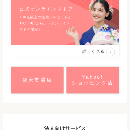
公式オンラインストア
700点以上の振袖フルセットが
19,500
円から。（オンライン
ストア限定）
詳しく見る
Yahoo!
楽天市場店
ショッピング店
法人向けサービス