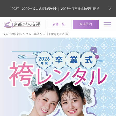
2027～2029年成人式振袖受付中｜ 2026年度卒業式袴受注開始
店舗一覧
来店予約
成人式の振袖レンタル・購入なら【京都きもの友禅】