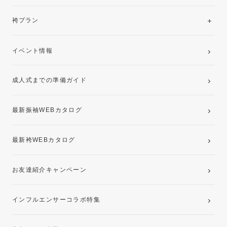
美と品格を纏う特選技法振袖
レンタルプラン
袴プラン
ご購入プラン
卒業袴レンタルプラン
イベント情報
ママ振袖・姉振袖プラン(お持ち込み振袖)
成人式までの準備ガイド
記念写真撮影(前撮り)
最新振袖WEBカタログ
最新袴WEBカタログ
お友達紹介キャンペーン
インフルエンサーコラボ特集