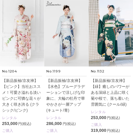
No.1204
No.1199
No.1132
【新品振袖/京友禅】
【新品振袖/京友禅】
【新品振袖/京友禅】
【ピンク】当社おスス
【水色】ブルーグラデ
【緑】癒しのパワーが
メ！可愛さ溢れる淡い
ーションで涼しげな印
ある深緑と上品に咲く
ピンクに可憐な花々が
象に、大輪の牡丹で華
菊や桜で、落ち着いた
大きく咲き誇る (クラ
やかさが一層アップ
雰囲気に (クール/緑)
シック/ピンク)
(キュート/青)
レンタル
253,000
レンタル
レンタル
円(税込)
253,000
286,000
円(税込)
円(税込)
ご購入
319,000
ご購入
ご購入
円(税込)