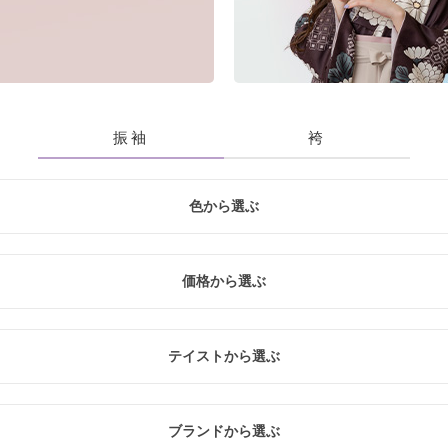
振袖
袴
色から選ぶ
青
黃・橙
白
緑
紫
価格から選ぶ
入
レ
テイストから選ぶ
20万円未満
20万円～26万円未満
26万円～31万円未満
クール
レトロ
ナチュラル
ブランドから選ぶ