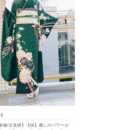
32
振袖/京友禅】【緑】癒しのパワーが