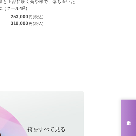
緑と上品に咲く菊や桜で、落ち着いた
 (クール/緑)
253,000
ル
円(税込)
319,000
円(税込)
来店予約
袴をすべて見る