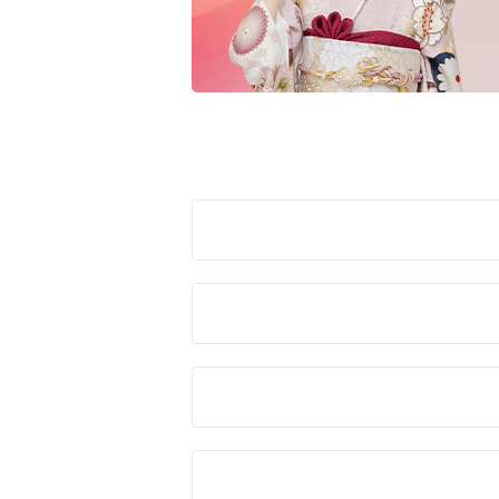
赤
ピンク
黒・グレー
ご購
10万円台以下
11万円～
クラシック
キュート