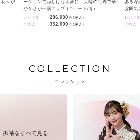
な花々が
ーションで涼しげな印象に、大輪の牡丹で華
ある深
やかさが一層アップ (キュート/青)
雰囲気に
286,000
レンタル
円(税込)
レンタ
352,000
ご購入
円(税込)
ご購入
COLLECTION
コレクション
振袖をすべて見る