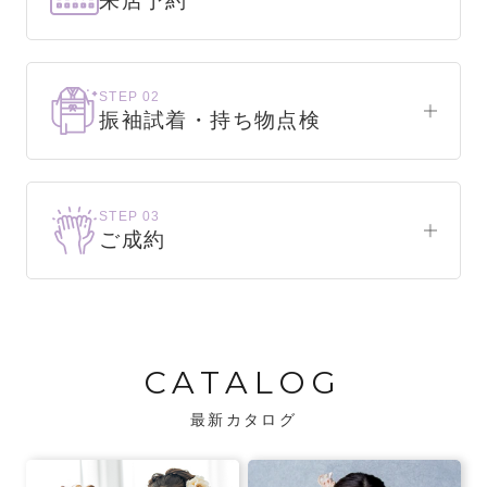
来店予約
下見だけでもOK！
まずはお気軽にご来店ください。
STEP 02
振袖試着・持ち物点検
WEBで簡単1分！
振袖をこれから選ぶ方
来店予約をする
お気に入りの振袖が見つかるまで、何着でも
STEP 03
試着できます。
ご成約
振袖をお持ちの方
振袖が決まったら、前撮りや成人式までの流
・不足している小物がないか、仕立て直しが
れをご説明いたします。前撮りの日時も予約
必要な振袖か無料で点検します。
可能です。
CATALOG
・振袖コンシェルジュが、振袖に合う小物や
バッグでお嬢様らしいコーディネートをご
最新カタログ
提案します。