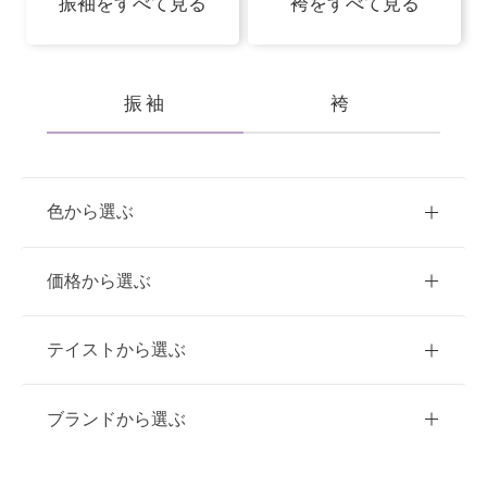
振袖をすべて見る
袴をすべて見る
振袖
袴
色から選ぶ
赤
ピンク
青
価格から選ぶ
黃・橙
白
緑
紫
ご購入
レンタル
テイストから選ぶ
茶・ベージュ
黒・グレー
10万円台以下
クラシック
ブランドから選ぶ
11万円～20万円未満
キュート
イエベ春におすすめ