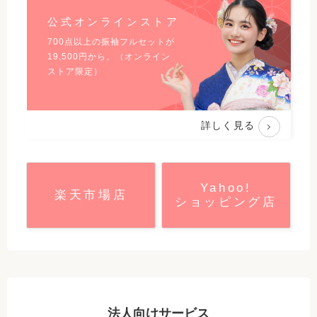
公式オンラインストア
700点以上の振袖フルセットが
19,500
円から。（オンライン
ストア限定）
詳しく見る
Yahoo!
楽天市場店
ショッピング店
法人向けサービス