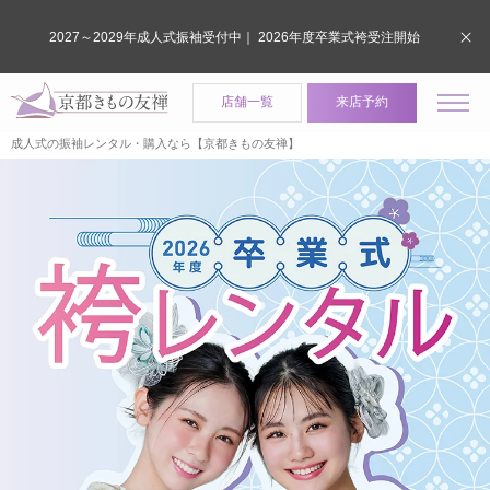
2027～2029年成人式振袖受付中｜ 2026年度卒業式袴受注開始
店舗一覧
来店予約
成人式の振袖レンタル・購入なら【京都きもの友禅】