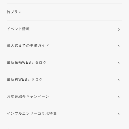
美と品格を纏う特選技法振袖
レンタルプラン
袴プラン
ご購入プラン
卒業袴レンタルプラン
イベント情報
ママ振袖・姉振袖プラン(お持ち込み振袖)
成人式までの準備ガイド
記念写真撮影(前撮り)
最新振袖WEBカタログ
最新袴WEBカタログ
お友達紹介キャンペーン
インフルエンサーコラボ特集