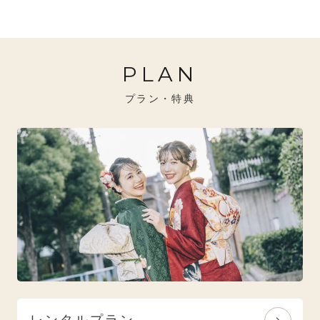
20万円～26万円未満
クール
イエベ秋におすすめ
PLAN
26万円～31万円未満
レトロ
ブルべ夏におすすめ
プラン・特典
31万円以上
ナチュラル
ブルべ冬におすすめ
特選技法
オリジナルブランド
人気モデルブランド
レンタルプラン