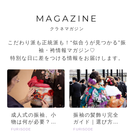
MAGAZINE
クラネマガジン
こだわり派も正統派も！“似合うが見つかる”振
袖・袴情報マガジン♡
特別な日に差をつける情報をお届けします。
成人式の振袖、小
振袖の髪飾り完全
物は何が必要？画
ガイド｜選び方・
像とセットで詳し
種類・トレンドを
FURISODE
FURISODE