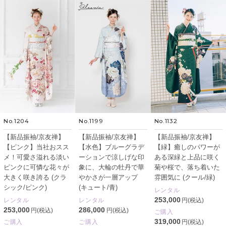
No.1204
No.1199
No.1132
【新品振袖/京友禅】
【新品振袖/京友禅】
【新品振袖/京友禅】
【ピンク】当社おスス
【水色】ブルーグラデ
【緑】癒しのパワーが
メ！可愛さ溢れる淡い
ーションで涼しげな印
ある深緑と上品に咲く
ピンクに可憐な花々が
象に、大輪の牡丹で華
菊や桜で、落ち着いた
大きく咲き誇る (クラ
やかさが一層アップ
雰囲気に (クール/緑)
シック/ピンク)
(キュート/青)
レンタル
253,000
レンタル
レンタル
円(税込)
253,000
286,000
円(税込)
円(税込)
ご購入
319,000
ご購入
ご購入
円(税込)