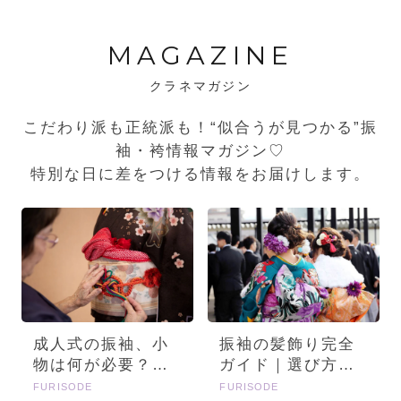
MAGAZINE
クラネマガジン
こだわり派も正統派も！“似合うが見つかる”振
袖・袴情報マガジン♡
特別な日に差をつける情報をお届けします。
成人式の振袖、小
振袖の髪飾り完全
物は何が必要？画
ガイド｜選び方・
像とセットで詳し
種類・トレンドを
FURISODE
FURISODE