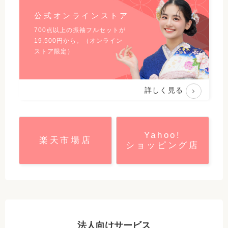
公式オンラインストア
700点以上の振袖フルセットが
19,500
円から。（オンライン
ストア限定）
詳しく見る
Yahoo!
楽天市場店
ショッピング店
法人向けサービス