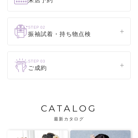
来店予約
下見だけでもOK！
まずはお気軽にご来店ください。
STEP 02
振袖試着・持ち物点検
WEBで簡単1分！
振袖をこれから選ぶ方
来店予約をする
お気に入りの振袖が見つかるまで、何着でも
STEP 03
試着できます。
ご成約
振袖をお持ちの方
振袖が決まったら、前撮りや成人式までの流
・不足している小物がないか、仕立て直しが
れをご説明いたします。前撮りの日時も予約
必要な振袖か無料で点検します。
可能です。
CATALOG
・振袖コンシェルジュが、振袖に合う小物や
バッグでお嬢様らしいコーディネートをご
最新カタログ
提案します。