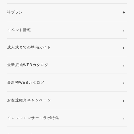
美と品格を纏う特選技法振袖
レンタルプラン
袴プラン
ご購入プラン
卒業袴レンタルプラン
イベント情報
ママ振袖・姉振袖プラン(お持ち込み振袖)
成人式までの準備ガイド
記念写真撮影(前撮り)
最新振袖WEBカタログ
最新袴WEBカタログ
お友達紹介キャンペーン
インフルエンサーコラボ特集