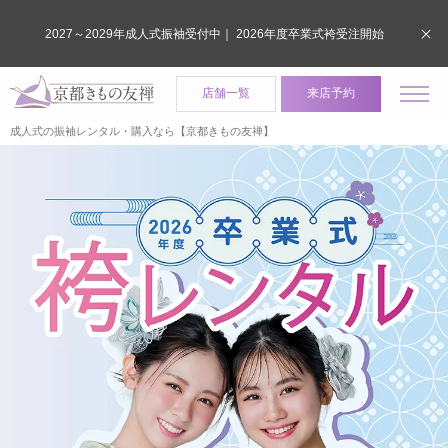
2027～2029年成人式振袖受付中｜ 2026年度卒業式袴受注開始
店舗一覧
来店予約
成人式の振袖レンタル・購入なら【京都きもの友禅】