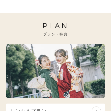
20万円～26万円未満
クール
イエベ秋におすすめ
PLAN
26万円～31万円未満
レトロ
ブルべ夏におすすめ
プラン・特典
31万円以上
ナチュラル
ブルべ冬におすすめ
特選技法
オリジナルブランド
人気モデルブランド
レンタルプラン