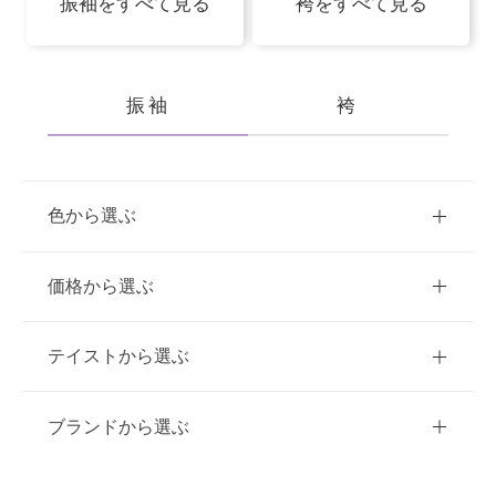
振袖をすべて見る
袴をすべて見る
振袖
袴
色から選ぶ
赤
ピンク
青
価格から選ぶ
黃・橙
白
緑
紫
ご購入
レンタル
テイストから選ぶ
茶・ベージュ
黒・グレー
10万円台以下
クラシック
ブランドから選ぶ
11万円～20万円未満
キュート
イエベ春におすすめ