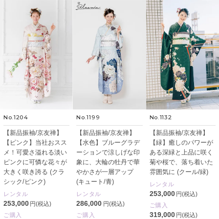
No.1204
No.1199
No.1132
【新品振袖/京友禅】
【新品振袖/京友禅】
【新品振袖/京友禅】
【ピンク】当社おスス
【水色】ブルーグラデ
【緑】癒しのパワーが
メ！可愛さ溢れる淡い
ーションで涼しげな印
ある深緑と上品に咲く
ピンクに可憐な花々が
象に、大輪の牡丹で華
菊や桜で、落ち着いた
大きく咲き誇る (クラ
やかさが一層アップ
雰囲気に (クール/緑)
シック/ピンク)
(キュート/青)
レンタル
253,000
レンタル
レンタル
円(税込)
253,000
286,000
円(税込)
円(税込)
ご購入
319,000
ご購入
ご購入
円(税込)