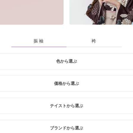
振袖
袴
色から選ぶ
青
黃・橙
白
緑
紫
価格から選ぶ
入
レ
テイストから選ぶ
20万円未満
20万円～26万円未満
26万円～31万円未満
クール
レトロ
ナチュラル
ブランドから選ぶ