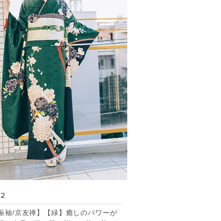
32
振袖/京友禅】【緑】癒しのパワーが