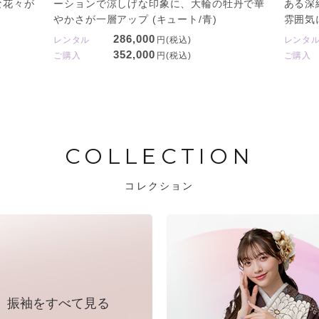
な花々が
ーションで涼しげな印象に、大輪の牡丹で華
ある深
やかさが一層アップ (キュート/青)
雰囲気に
286,000
レンタル
円(税込)
レンタ
352,000
ご購入
円(税込)
ご購入
COLLECTION
コレクション
振袖をすべて見る