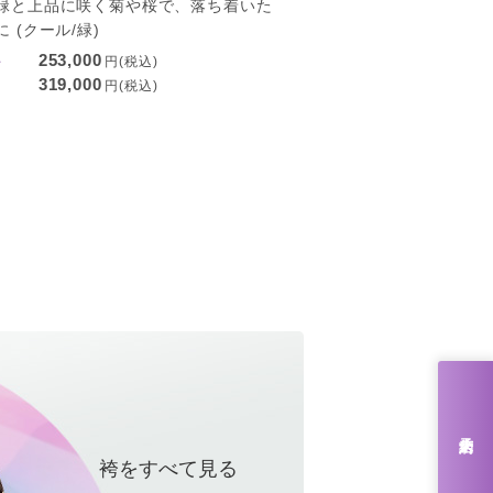
緑と上品に咲く菊や桜で、落ち着いた
 (クール/緑)
253,000
ル
円(税込)
319,000
円(税込)
来店予約
袴をすべて見る