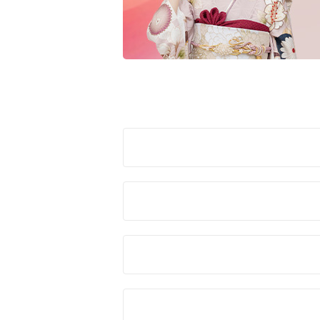
赤
ピンク
黒・グレー
ご購
10万円台以下
11万円～
クラシック
キュート