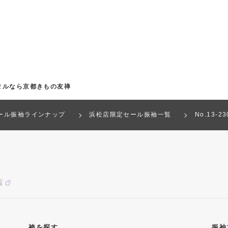
タルなら京都きもの友禅
ール振袖ラインナップ
浜松店限定セール振袖一覧
No.13-
店
袴を探す
振袖