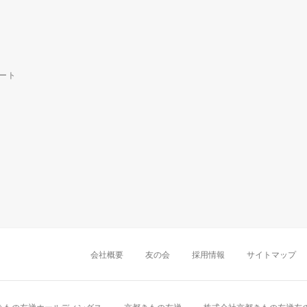
ート
中部・東海
新潟店
金沢店
岡崎店
名古屋
千葉店
船橋店
柏店
会社概要
友の会
採用情報
サイトマップ
近畿
町田店
立川店
八王子店
大阪難波店
京
中国・四国
岡山店
広島店
九州
天神店
久留米