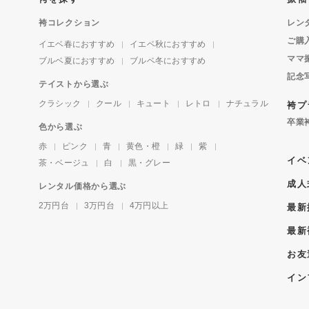
袴コレクション
レン
ご購
イエベ春におすすめ
イエベ秋におすすめ
ママ
ブルベ夏におすすめ
ブルベ冬におすすめ
記念
テイストから選ぶ
クラシック
クール
キュート
レトロ
ナチュラル
袴プ
卒業
色から選ぶ
赤
ピンク
青
黄色・橙
緑
紫
イベ
茶・ベージュ
白
黒・グレー
成人
レンタル価格から選ぶ
2万円台
3万円台
4万円以上
最新
最新
お友
イン