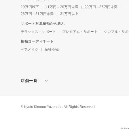
10万円以下
11万円～20万円未満
20万円～26万円未満
26万円～31万円未満
31万円以上
サポート対象振袖から選ぶ
デラックス・サポート
プレミアム・サポート
シンプル・サポ
振袖コーディネート
ヘアメイク
振袖小物
店舗一覧
北海道・東北
札幌店
盛岡店
郡山店
関東
水戸店
宇都宮店
大宮店
所沢店
© Kyoto Kimono Yuzen Inc. All Rights Reserved.
松戸店
東京本館
新宿店
池袋店
横浜店
川崎店
厚木店