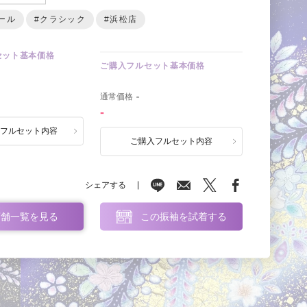
ール
#クラシック
#浜松店
セット基本価格
ご購入フルセット基本価格
0
通常価格
-
-
ルフルセット内容
ご購入フルセット内容
シェアする
店舗一覧を見る
この振袖を試着する