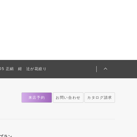
2305 正絹 紺 辻が花絞り
来店予約
お問い合わせ
カタログ請求
プラン